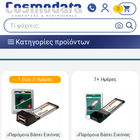
0
Klarna
BOX NOW
Πληρώστε σε 3
24/7 σε όλη την Ελλάδα!
άτοκες δόσεις
Τί ψάχνεις;
Κατηγορίες προϊόντων
|||
1 Εώς 3 Ημέρες
7+ Ημέρες
Παρόμοια Βάσει Εικόνας
Παρόμοια Βάσει Εικόνας