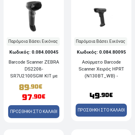
Παρόμοια Βάσει Εικόνας
Παρόμοια Βάσει Εικόνας
Κωδικός: 0.084.80095
Κωδικός: 0.084.00045
Ασύρματο Barcode
Barcode Scanner ZEBRA
Scanner Χειρός HPRT
DS2208-
(N130BT_WB) -
SR7U2100SGW KIT με
Bluetooth - 1D/2D/QR -
καλώδιο USB CBA-U21-
89
.90€
Black
S07ZBR και Stand 20-
49
.90€
97
.90€
71043-04R
ΠΡΟΣΘΗΚΗ ΣΤΟ ΚΑΛΑΘΙ
ΠΡΟΣΘΗΚΗ ΣΤΟ ΚΑΛΑΘΙ