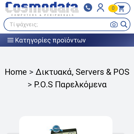
0
Klarna
BOX NOW
Πληρώστε σε 3
24/7 σε όλη την Ελλάδα!
άτοκες δόσεις
Τί ψάχνεις;
Κατηγορίες προϊόντων
|||
Home
>
Δικτυακά, Servers & POS
>
P.O.S Παρελκόμενα