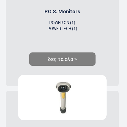
P.O.S. Μonitors
POWER ON (1)
POWERTECH (1)
δες τα όλα >