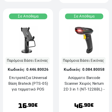
Σε Απόθεμα
Σε Απόθεμα
Παρόμοια Βάσει Εικόνας
Παρόμοια Βάσει Εικόνας
Κωδικός: 0.446.80026
Κωδικός: 0.084.80058
Επιτραπέζια Universal
Ασύρματο Barcode
Βάση Brateck (PTS-05)
Scanner Χειρός Netum
για τερματικό POS
2D 3 in 1 (NT-1228BL) -
Ταχύτητα σάρωσης 150
Scans/sec - Bluetooth,
16
46
.90€
.90€
USB - Black