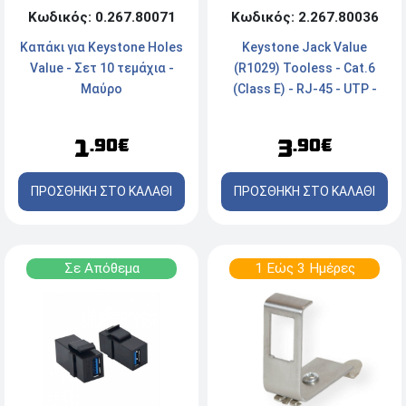
Κωδικός: 0.267.80071
Κωδικός: 2.267.80036
Καπάκι για Keystone Holes
Keystone Jack Value
Value - Σετ 10 τεμάχια -
(R1029) Tooless - Cat.6
Μαύρο
(Class E) - RJ-45 - UTP -
180° - Λευκό
1
3
.90€
.90€
ΠΡΟΣΘΗΚΗ ΣΤΟ ΚΑΛΑΘΙ
ΠΡΟΣΘΗΚΗ ΣΤΟ ΚΑΛΑΘΙ
Σε Απόθεμα
1 Εώς 3 Ημέρες