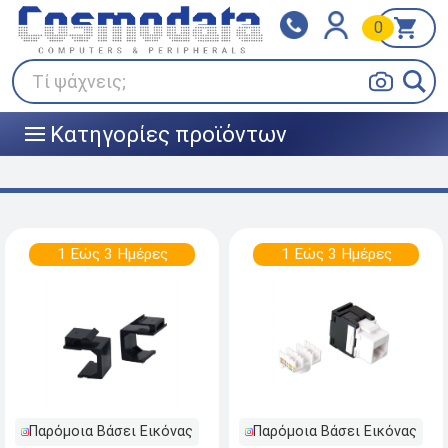
0
Klarna
BOX NOW
Πληρώστε σε 3
24/7 σε όλη την Ελλάδα!
άτοκες δόσεις
Τί ψάχνεις;
Κατηγορίες προϊόντων
|||
1 Εώς 3 Ημέρες
1 Εώς 3 Ημέρες
Παρόμοια Βάσει Εικόνας
Παρόμοια Βάσει Εικόνας