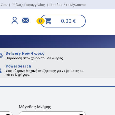
ο Σου
|
Εξέλιξη Παραγγελίας
|
Είσοδος Στο MyCosmo
0.00
€
0
Delivery Now 4 ώρες
Παράδοση στον χώρο σου σε 4 ώρες
PowerSearch
Υπερσύχρονη Μηχανή Αναζήτησης για να βρίσκεις τα
πάντα & γρήγορα.
Μέγεθος Μνήμης