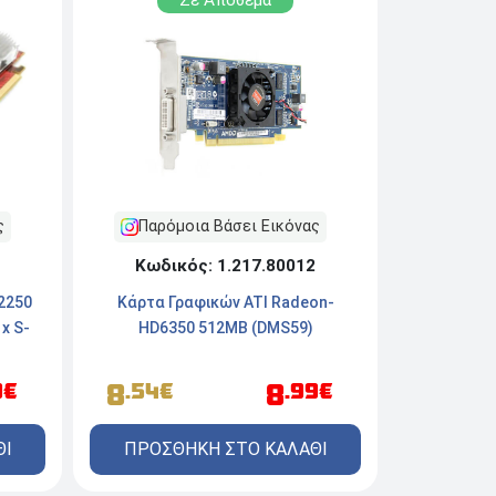
ς
Παρόμοια Βάσει Εικόνας
Κωδικός: 1.217.80012
2250
Κάρτα Γραφικών ATI Radeon-
1x S-
HD6350 512MB (DMS59)
8
8
9€
.54€
.99€
ΘΙ
ΠΡΟΣΘΗΚΗ ΣΤΟ ΚΑΛΑΘΙ