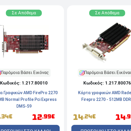
Σε Απόθεμα
Σε Απόθεμα
Παρόμοια Βάσει Εικόνα
Παρόμοια Βάσει Εικόνας
Κωδικός: 1.217.80076
Κωδικός: 1.217.80010
Κάρτα γραφικών AMD Rad
α Γραφικών AMD FirePro 2270
Firepro 2270 - 512MB DD
B Normal Profile Pci Express
DMS-59
14
14
12
.24€
.
.34€
.99€