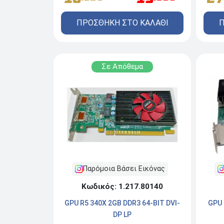
ΠΡΟΣΘΗΚΗ ΣΤΟ ΚΑΛΑΘΙ
Π
Σε Απόθεμα
Παρόμοια Βάσει Εικόνας
Κωδικός: 1.217.80140
GPU R5 340X 2GB DDR3 64-BIT DVI-
GPU 
DP LP