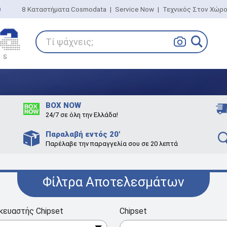
0
8 Καταστήματα Cosmodata
|
Service Now
|
Τεχνικός Στον Χώρ
Τί ψάχνεις;
BOX NOW
24/7 σε όλη την Ελλάδα!
Παραλαβή εντός 20'
Παρέλαβε την παραγγελία σου σε 20 λεπτά
Φίλτρα Αποτελεσμάτων
κευαστής Chipset
Chipset