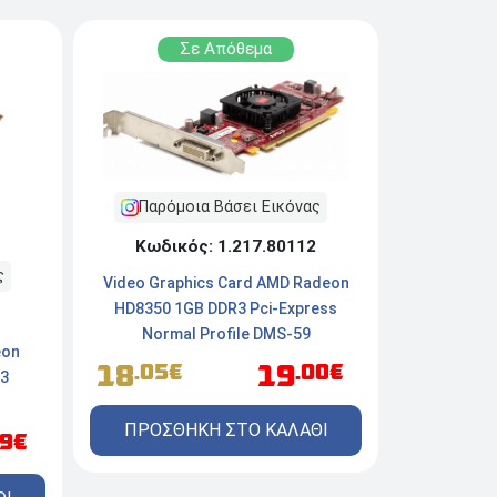
Σε Απόθεμα
Παρόμοια Βάσει Εικόνας
Κωδικός: 1.217.80112
ς
Video Graphics Card AMD Radeon
HD8350 1GB DDR3 Pci-Express
Normal Profile DMS-59
eon
18
19
.05€
.00€
R3
ΠΡΟΣΘΗΚΗ ΣΤΟ ΚΑΛΑΘΙ
99€