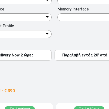
ace
Memory Interface
t Profile
elivery Now 2 ώρες
Παραλαβή εντός 20' από
Σε Απόθεμα
Σε Απόθεμα