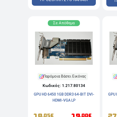
Π
Σε Απόθεμα
Παρόμοια Βάσει Εικόνας
Κωδικός: 1.217.80134
GPU HD 6450 1GB DDR3 64-BIT DVI-
GPU 
HDMI-VGA LP
18
19
27
.05€
.00€