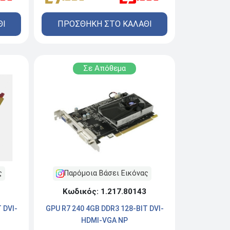
ΘΙ
ΠΡΟΣΘΗΚΗ ΣΤΟ ΚΑΛΑΘΙ
Σε Απόθεμα
Παρόμοια Βάσει Εικόνας
ς
Κωδικός: 1.217.80143
GPU R7 240 4GB DDR3 128-BIT DVI-
 DVI-
HDMI-VGA NP