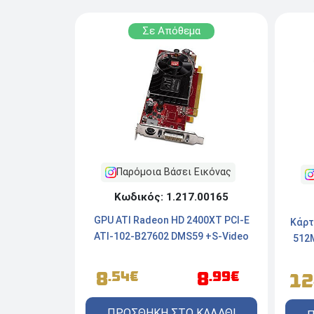
Σε Απόθεμα
Παρόμοια Βάσει Εικόνας
Κωδικός: 1.217.00165
GPU ATI Radeon HD 2400XT PCI-E
Κάρτ
ATI-102-B27602 DMS59 +S-Video
512M
8
8
.54€
.99€
12
ΠΡΟΣΘΗΚΗ ΣΤΟ ΚΑΛΑΘΙ