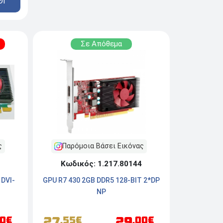
ΘΙ
Σε Απόθεμα
ς
Παρόμοια Βάσει Εικόνας
Κωδικός: 1.217.80144
 DVI-
GPU R7 430 2GB DDR5 128-BIT 2*DP
NP
27
29
00€
.55€
.00€