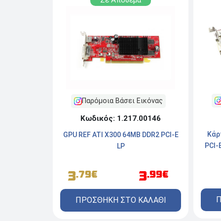
Παρόμοια Βάσει Εικόνας
Κωδικός: 1.217.00146
Κάρ
GPU REF ATI X300 64MB DDR2 PCI-E
PCI-
LP
3
3
.79€
.99€
Π
ΠΡΟΣΘΗΚΗ ΣΤΟ ΚΑΛΑΘΙ