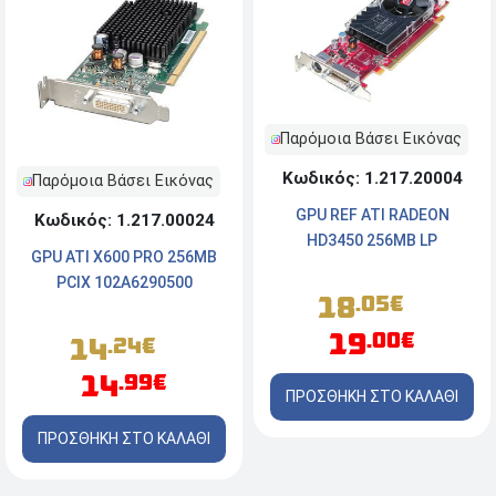
Παρόμοια Βάσει Εικόνας
Κωδικός: 1.217.20004
Παρόμοια Βάσει Εικόνας
GPU REF ATI RADEON
Κωδικός: 1.217.00024
HD3450 256MB LP
GPU ATI X600 PRO 256MB
PCIX 102A6290500
18
.05€
19
.00€
14
.24€
14
.99€
ΠΡΟΣΘΗΚΗ ΣΤΟ ΚΑΛΑΘΙ
ΠΡΟΣΘΗΚΗ ΣΤΟ ΚΑΛΑΘΙ