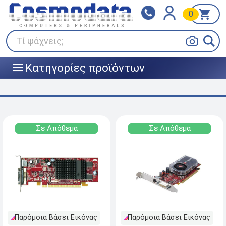
0
Klarna
BOX NOW
Πληρώστε σε 3
24/7 σε όλη την Ελλάδα!
άτοκες δόσεις
Τί ψάχνεις;
Κατηγορίες προϊόντων
|||
Σε Απόθεμα
Σε Απόθεμα
Παρόμοια Βάσει Εικόνας
Παρόμοια Βάσει Εικόνας