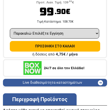
.99
Προτ. Λιαν. Τιμή:
139
€
99
.90€
Tιμή Κατάστημα:
108.70
€
ΠΡΟΣΘΗΚΗ ΣΤΟ ΚΑΛΑΘΙ
ή δόσεις από
4,75
€ / μήνα
Live διαθεσιμότητα καταστημάτων
ΑΘΗΝΑ
Στουρνάρη 25
ΑΘΗΝΑ
Στουρνάρη 27
Περιγραφή Προϊόντος
ΠΕΡΙΣΤΕΡΙ
Εθν. Μακαρίου 19
Μαυρομιχάλη 1 και Ακτή