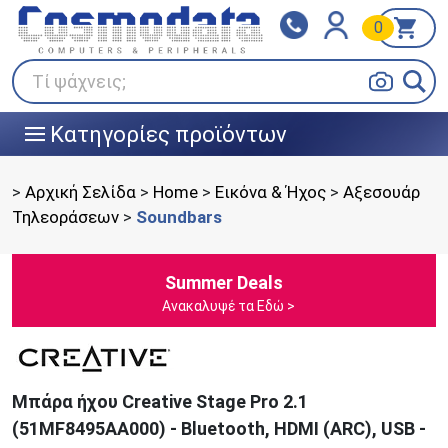
0
Klarna
BOX NOW
Πληρώστε σε 3
24/7 σε όλη την Ελλάδα!
άτοκες δόσεις
Τί ψάχνεις;
Κατηγορίες προϊόντων
|||
>
Αρχική Σελίδα
>
Home
>
Εικόνα & Ήχος
>
Αξεσουάρ
Τηλεοράσεων
>
Soundbars
Summer Deals
Ανακαλυψέ τα Εδώ >
Μπάρα ήχου Creative Stage Pro 2.1
(51MF8495AA000) - Bluetooth, HDMI (ARC), USB -