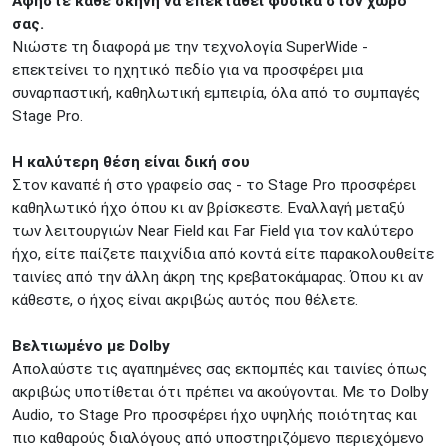
Αφήστε κάθε σκηνή να επεκταθεί φυσικά στον χώρο
ΠΕΙΡΑΙΑΣ
Κονδύλη
σας.
ΜΕΤΑΜΟΡΦΩΣΗ
Τατοϊόυ 117
Νιώστε τη διαφορά με την τεχνολογία SuperWide -
επεκτείνει το ηχητικό πεδίο για να προσφέρει μια
ΓΛΥΦΑΔΑ
A. Παπανδρέου 4
συναρπαστική, καθηλωτική εμπειρία, όλα από το συμπαγές
ΚΟΛΩΝΟΣ
Πτολεμαίου Κλαύδιου 8
Stage Pro.
ΚΕΝΤΡΙΚΕΣ ΑΠΟΘΗΚΕΣ
Δωδεκανήσου 28 &
ΘΕΣΣΑΛΟΝΙΚΗ
Η καλύτερη θέση είναι δική σου
Πολυτεχνείου
Στον καναπέ ή στο γραφείο σας - το Stage Pro προσφέρει
Προσοχή!
Η Διαθεσιμότητα μεταβάλλεται συνεχώς
καθηλωτικό ήχο όπου κι αν βρίσκεστε. Εναλλαγή μεταξύ
Διαβάστε εδώ
των λειτουργιών Near Field και Far Field για τον καλύτερο
ήχο, είτε παίζετε παιχνίδια από κοντά είτε παρακολουθείτε
ταινίες από την άλλη άκρη της κρεβατοκάμαρας. Όπου κι αν
κάθεστε, ο ήχος είναι ακριβώς αυτός που θέλετε.
Βελτιωμένο με Dolby
Απολαύστε τις αγαπημένες σας εκπομπές και ταινίες όπως
ακριβώς υποτίθεται ότι πρέπει να ακούγονται. Με το Dolby
Audio, το Stage Pro προσφέρει ήχο υψηλής ποιότητας και
πιο καθαρούς διαλόγους από υποστηριζόμενο περιεχόμενο