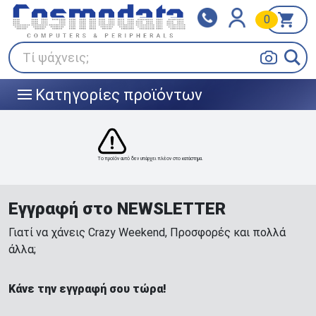
0
Klarna
BOX NOW
Πληρώστε σε 3
24/7 σε όλη την Ελλάδα!
άτοκες δόσεις
Τί ψάχνεις;
Κατηγορίες προϊόντων
|||
Το προϊόν αυτό δεν υπάρχει πλέον στο κατάστημα.
Εγγραφή στο NEWSLETTER
Γιατί να χάνεις Crazy Weekend, Προσφορές και πολλά
άλλα;
Κάνε την εγγραφή σου τώρα!