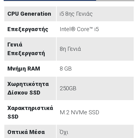
CPU Generation
i5 8ης Γενιάς
Επεξεργαστής
Intel® Core™ i5
Γενιά
8η Γενιά
Επεξεργαστή
Μνήμη RAM
8 GB
Χωρητικότητα
250GB
Δίσκου SSD
Χαρακτηριστικά
Μ.2 NVMe SSD
SSD
Οπτικά Μέσα
Όχι