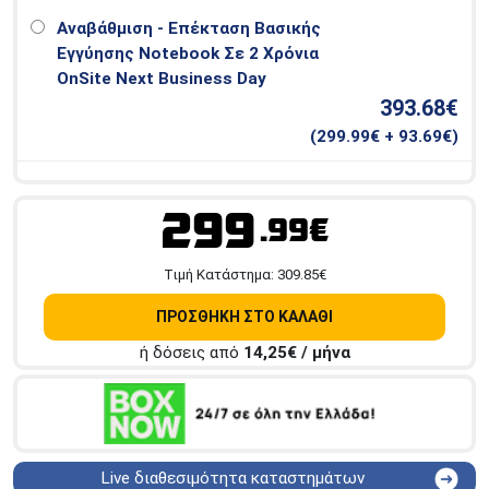
Αναβάθμιση - Επέκταση Βασικής
Εγγύησης Notebook Σε 2 Χρόνια
OnSite Next Business Day
393.68€
(
299.99
€ + 93.69€)
299
.99€
Tιμή Κατάστημα:
309.85
€
ΠΡΟΣΘΗΚΗ ΣΤΟ ΚΑΛΑΘΙ
ή δόσεις από
14,25
€ / μήνα
Live διαθεσιμότητα καταστημάτων