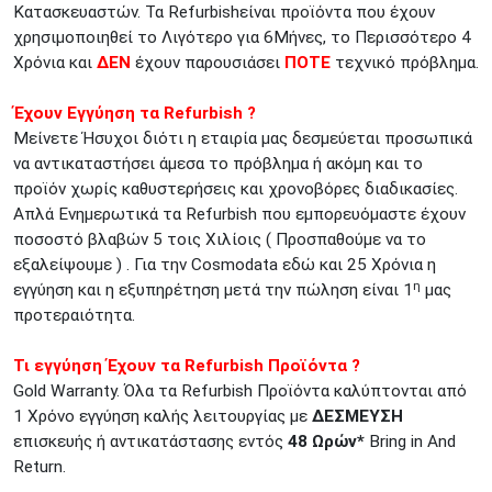
Κατασκευαστών. Τα Refurbishείναι προϊόντα που έχουν
χρησιμοποιηθεί το Λιγότερο για 6Μήνες, το Περισσότερο 4
Χρόνια και
ΔΕΝ
έχουν παρουσιάσει
ΠΟΤΕ
τεχνικό πρόβλημα.
Έχουν Εγγύηση τα Refurbish ?
Μείνετε Ήσυχοι διότι η εταιρία μας δεσμεύεται προσωπικά
να αντικαταστήσει άμεσα το πρόβλημα ή ακόμη και το
προϊόν χωρίς καθυστερήσεις και χρονοβόρες διαδικασίες.
Απλά Ενημερωτικά τα Refurbish που εμπορευόμαστε έχουν
ποσοστό βλαβών 5 τοις Χιλίοις ( Προσπαθούμε να το
εξαλείψουμε ) . Για την Cosmodata εδώ και 25 Χρόνια η
η
εγγύηση και η εξυπηρέτηση μετά την πώληση είναι 1
μας
προτεραιότητα.
Τι εγγύηση Έχουν τα Refurbish Προϊόντα ?
Gold Warranty. Όλα τα Refurbish Προϊόντα καλύπτονται από
1 Χρόνο εγγύηση καλής λειτουργίας με
ΔΕΣΜΕΥΣΗ
επισκευής ή αντικατάστασης εντός
48 Ωρών*
Bring in And
Return.