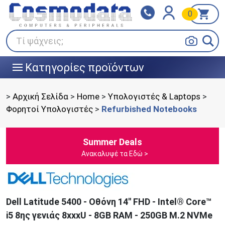
0
Klarna
BOX NOW
Πληρώστε σε 3
24/7 σε όλη την Ελλάδα!
άτοκες δόσεις
Τί ψάχνεις;
Κατηγορίες προϊόντων
|||
>
Αρχική Σελίδα
>
Home
>
Υπολογιστές & Laptops
>
Φορητοί Υπολογιστές
>
Refurbished Notebooks
Summer Deals
Ανακαλυψέ τα Εδώ >
Dell Latitude 5400 - Oθόνη 14'' FHD - Intel® Core™
i5 8ης γενιάς 8xxxU - 8GB RAM - 250GB Μ.2 NVMe