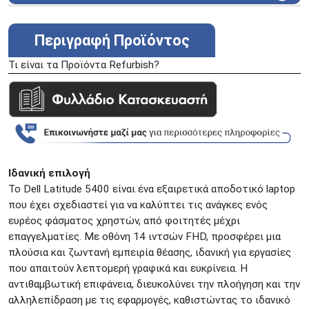
ΑΘΗΝΑ
Στουρνάρη 25
ΑΘΗΝΑ
Στουρνάρη 27
Περιγραφή Προϊόντος
ΠΕΡΙΣΤΕΡΙ
Εθν. Μακαρίου 19
Τι είναι τα Προϊόντα Refurbish?
Μαυρομιχάλη 1 και Ακτή
ΠΕΙΡΑΙΑΣ
Κονδύλη
ΜΕΤΑΜΟΡΦΩΣΗ
Τατοϊόυ 117
ΓΛΥΦΑΔΑ
A. Παπανδρέου 4
ΚΟΛΩΝΟΣ
Πτολεμαίου Κλαύδιου 8
ΚΕΝΤΡΙΚΕΣ ΑΠΟΘΗΚΕΣ
Ιδανική επιλογή
Δωδεκανήσου 28 &
ΘΕΣΣΑΛΟΝΙΚΗ
Πολυτεχνείου
Το Dell Latitude 5400 είναι ένα εξαιρετικά αποδοτικό laptop
που έχει σχεδιαστεί για να καλύπτει τις ανάγκες ενός
Προσοχή!
Η Διαθεσιμότητα μεταβάλλεται συνεχώς
ευρέος φάσματος χρηστών, από φοιτητές μέχρι
Διαβάστε εδώ
επαγγελματίες. Με οθόνη 14 ιντσών FHD, προσφέρει μια
πλούσια και ζωντανή εμπειρία θέασης, ιδανική για εργασίες
που απαιτούν λεπτομερή γραφικά και ευκρίνεια. Η
αντιθαμβωτική επιφάνεια, διευκολύνει την πλοήγηση και την
αλληλεπίδραση με τις εφαρμογές, καθιστώντας το ιδανικό