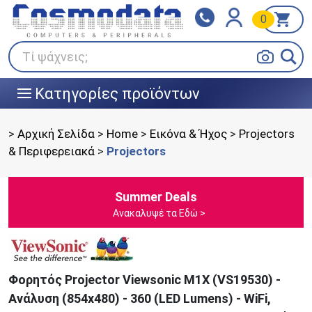
0
Klarna
BOX NOW
Πληρώστε σε 3
24/7 σε όλη την Ελλάδα!
άτοκες δόσεις
Τί ψάχνεις;
Κατηγορίες προϊόντων
|||
>
Αρχική Σελίδα
>
Home
>
Εικόνα & Ήχος
>
Projectors
& Περιφερειακά
>
Projectors
Summer Deals
Ανακαλυψέ τα Εδώ >
Φορητός Projector Viewsonic M1X (VS19530) -
Ανάλυση (854x480) - 360 (LED Lumens) - WiFi,