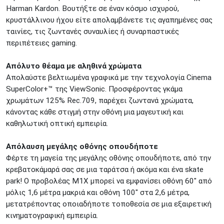
Harman Kardon. Βουτήξτε σε έναν κόσμο ισχυρού,
κρυστάλλινου ήχου είτε απολαμβάνετε τις αγαπημένες σας
ταινίες, τις ζωντανές συναυλίες ή συναρπαστικές
περιπέτειες gaming.
Απόλυτο θέαμα με αληθινά χρώματα
Απολαύστε βελτιωμένα γραφικά με την τεχνολογία Cinema
SuperColor+™ της ViewSonic. Προσφέροντας γκάμα
χρωμάτων 125% Rec.709, παρέχει ζωντανά χρώματα,
κάνοντας κάθε στιγμή στην οθόνη μια μαγευτική και
καθηλωτική οπτική εμπειρία.
Απόλαυση μεγάλης οθόνης οπουδήποτε
Φέρτε τη μαγεία της μεγάλης οθόνης οπουδήποτε, από την
κρεβατοκάμαρά σας σε μια ταράτσα ή ακόμα και ένα skate
park! Ο προβολέας M1X μπορεί να εμφανίσει οθόνη 60" από
μόλις 1,6 μέτρα μακριά και οθόνη 100" στα 2,6 μέτρα,
μετατρέποντας οποιαδήποτε τοποθεσία σε μια εξαιρετική
κινηματογραφική εμπειρία.