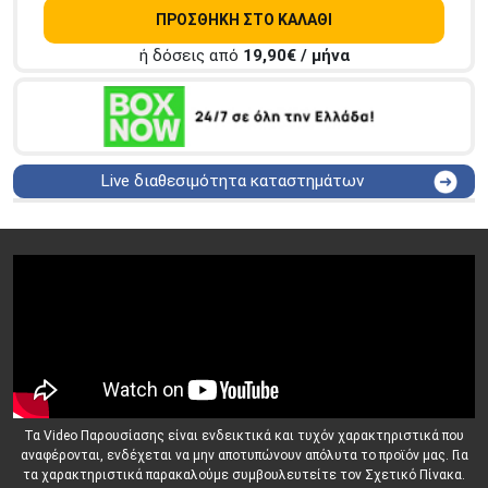
ΠΡΟΣΘΗΚΗ ΣΤΟ ΚΑΛΑΘΙ
ή δόσεις από
19,90
€ / μήνα
Live διαθεσιμότητα καταστημάτων
ΑΘΗΝΑ
Στουρνάρη 25
ΑΘΗΝΑ
Στουρνάρη 27
ΠΕΡΙΣΤΕΡΙ
Εθν. Μακαρίου 19
Μαυρομιχάλη 1 και Ακτή
ΠΕΙΡΑΙΑΣ
Κονδύλη
ΜΕΤΑΜΟΡΦΩΣΗ
Τατοϊόυ 117
ΓΛΥΦΑΔΑ
A. Παπανδρέου 4
ΚΟΛΩΝΟΣ
Πτολεμαίου Κλαύδιου 8
Τα Video Παρουσίασης είναι ενδεικτικά και τυχόν χαρακτηριστικά που
ΚΕΝΤΡΙΚΕΣ ΑΠΟΘΗΚΕΣ
αναφέρονται, ενδέχεται να μην αποτυπώνουν απόλυτα το προϊόν μας. Για
Δωδεκανήσου 28 &
ΘΕΣΣΑΛΟΝΙΚΗ
τα χαρακτηριστικά παρακαλούμε συμβουλευτείτε τον Σχετικό Πίνακα.
Πολυτεχνείου