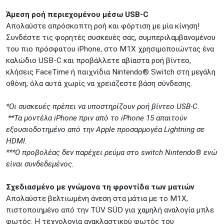
Άμεση ροή περιεχομένου μέσω USB-C​
Απολαύστε απρόσκοπτη ροή και φόρτιση με μία κίνηση!
Συνδέστε τις φορητές συσκευές σας, συμπεριλαμβανομένου
του πιο πρόσφατου iPhone, στο M1X χρησιμοποιώντας ένα
καλώδιο USB-C και προβάλλετε αβίαστα ροή βίντεο,
κλήσεις FaceTime ή παιχνίδια Nintendo® Switch στη μεγάλη
οθόνη, όλα αυτά χωρίς να χρειάζεστε βάση σύνδεσης.
*Οι συσκευές πρέπει να υποστηρίζουν ροή βίντεο USB-C.
​ **Τα μοντέλα iPhone πριν από το iPhone 15 απαιτούν
εξουσιοδοτημένο από την Apple προσαρμογέα Lightning σε
HDMI.
***Ο προβολέας δεν παρέχει ρεύμα στο switch Nintendo® ενώ
είναι συνδεδεμένος.
Σχεδιασμένο με γνώμονα τη φροντίδα των ματιών
Απολαύστε βελτιωμένη άνεση στα μάτια με το M1X,
πιστοποιημένο από την TÜV SÜD για χαμηλή αναλογία μπλε
φωτός. Η τεχνολογία ανακλαστικού φωτός του