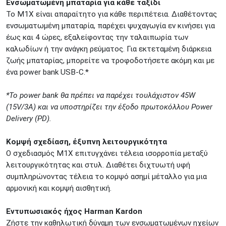
Ενσωματωμένη μπαταρία για κάθε ταξίδι
Το M1X είναι απαραίτητο για κάθε περιπέτεια. Διαθέτοντας
ενσωματωμένη μπαταρία, παρέχει ψυχαγωγία εν κινήσει για
έως και 4 ώρες, εξαλείφοντας την ταλαιπωρία των
καλωδίων ή την ανάγκη ρεύματος. Για εκτεταμένη διάρκεια
ζωής μπαταρίας, μπορείτε να τροφοδοτήσετε ακόμη και με
ένα power bank USB-C.*
*Το power bank θα πρέπει να παρέχει τουλάχιστον 45W
(15V/3A) και να υποστηρίζει την έξοδο πρωτοκόλλου Power
Delivery (PD).​​
Κομψή σχεδίαση, έξυπνη λειτουργικότητα
Ο σχεδιασμός M1X επιτυγχάνει τέλεια ισορροπία μεταξύ
λειτουργικότητας και στυλ. Διαθέτει διχτυωτή υφή
συμπληρώνοντας τέλεια το κομψό ασημί μέταλλο για μια
αρμονική και κομψή αισθητική.
Εντυπωσιακός ήχος Harman Kardon
Ζήστε την καθηλωτική δύναμη των ενσωματωμένων ηχείων