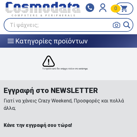
0
Klarna
BOX NOW
Πληρώστε σε 3
24/7 σε όλη την Ελλάδα!
άτοκες δόσεις
Τί ψάχνεις;
Κατηγορίες προϊόντων
|||
Το προϊόν αυτό δεν υπάρχει πλέον στο κατάστημα.
Εγγραφή στο NEWSLETTER
Γιατί να χάνεις Crazy Weekend, Προσφορές και πολλά
άλλα;
Κάνε την εγγραφή σου τώρα!