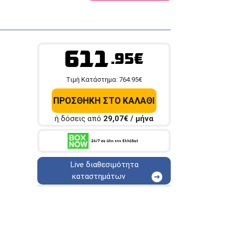
611
.95€
Tιμή Κατάστημα:
764.95
€
ΠΡΟΣΘΗΚΗ ΣΤΟ ΚΑΛΑΘΙ
ή δόσεις από
29,07
€ / μήνα
Live διαθεσιμότητα
καταστημάτων
ΑΘΗΝΑ
Στουρνάρη 25
ΑΘΗΝΑ
Στουρνάρη 27
ΠΕΡΙΣΤΕΡΙ
Εθν. Μακαρίου 19