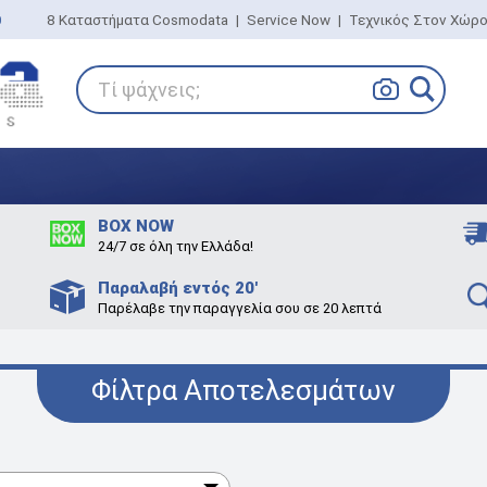
0
8 Καταστήματα Cosmodata
|
Service Now
|
Τεχνικός Στον Χώρ
Τί ψάχνεις;
BOX NOW
24/7 σε όλη την Ελλάδα!
Παραλαβή εντός 20'
Παρέλαβε την παραγγελία σου σε 20 λεπτά
Φίλτρα Αποτελεσμάτων