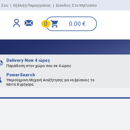
ο Σου
|
Εξέλιξη Παραγγελίας
|
Είσοδος Στο MyCosmo
0.00
€
0
Delivery Now 4 ώρες
Παράδοση στον χώρο σου σε 4 ώρες
PowerSearch
Υπερσύχρονη Μηχανή Αναζήτησης για να βρίσκεις τα
πάντα & γρήγορα.