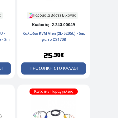
Παρόμοια Βάσει Εικόνας
ς
Κωδικός: 2.243.00049
Καλώδιο KVM Aten (2L-5205U) - 5m,
U -
για τo CS1708
o - 2m
25
.30€
ΠΡΟΣΘΗΚΗ ΣΤΟ ΚΑΛΑΘΙ
ΘΙ
Κατόπιν Παραγγελίας