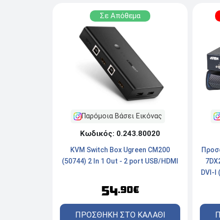
Σε Απόθεμα
Παρόμοια Βάσει Εικόνας
Κωδικός: 0.243.80020
Προσ
KVM Switch Box Ugreen CM200
7DX2
(50744) 2 In 1 Out - 2 port USB/HDMI
DVI-I 
9 (M
54
.90€
Π
ΠΡΟΣΘΗΚΗ ΣΤΟ ΚΑΛΑΘΙ