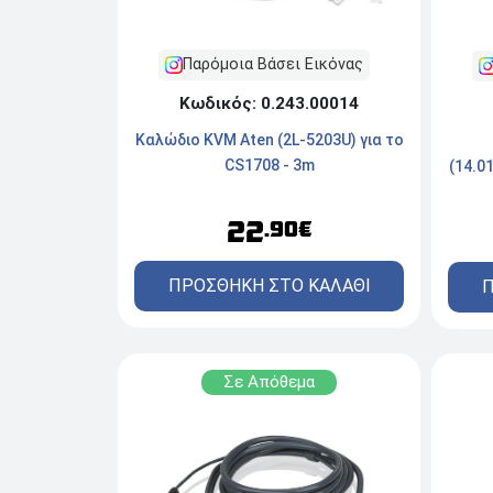
Παρόμοια Βάσει Εικόνας
Κωδικός: 0.243.00014
Καλώδιο KVM Aten (2L-5203U) για τo
CS1708 - 3m
(14.0
22
.90€
ΠΡΟΣΘΗΚΗ ΣΤΟ ΚΑΛΑΘΙ
Π
Σε Απόθεμα