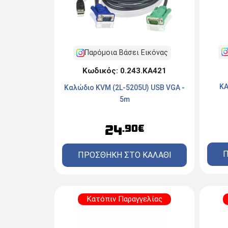
Παρόμοια Βάσει Εικόνας
Κωδικός: 0.243.ΚΑ421
ΚΑ
Καλώδιο KVM (2L-5205U) USB VGA -
5m
24
.90€
Π
ΠΡΟΣΘΗΚΗ ΣΤΟ ΚΑΛΑΘΙ
Κατόπιν Παραγγελίας