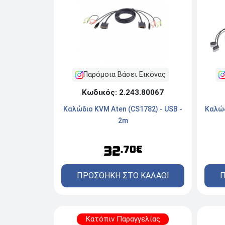
Παρόμοια Βάσει Εικόνας
Κωδικός: 2.243.80067
Καλώδ
Καλώδιο KVM Aten (CS1782) - USB -
2m
32
.70€
Π
ΠΡΟΣΘΗΚΗ ΣΤΟ ΚΑΛΑΘΙ
Κατόπιν Παραγγελίας