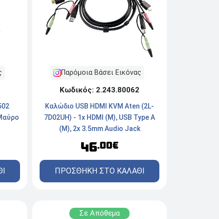
ς
Παρόμοια Βάσει Εικόνας
Κωδικός: 2.243.80062
502
Καλώδιο USB HDMI KVM Aten (2L-
 Μαύρο
7D02UH) - 1x HDMI (M), USB Type A
(M), 2x 3.5mm Audio Jack
46
.00€
ΘΙ
ΠΡΟΣΘΗΚΗ ΣΤΟ ΚΑΛΑΘΙ
Σε Απόθεμα