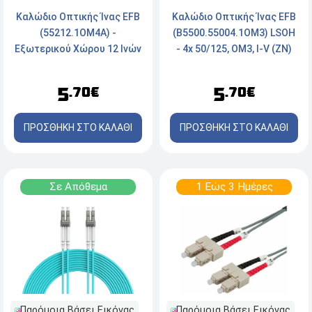
Καλώδιο Οπτικής Ίνας EFB
Καλώδιο Οπτικής Ίνας EFB
(55212.1OM4A) -
(B5500.55004.1OM3) LSOH
Εξωτερικού Χώρου 12 Ινών
- 4x 50/125, OM3, I-V (ZN)
- 50/125 OM4 PE - Μαύρο
HH, εσωτερικό -
Πορτοκαλί
5
5
.70€
.70€
ΠΡΟΣΘΗΚΗ ΣΤΟ ΚΑΛΑΘΙ
ΠΡΟΣΘΗΚΗ ΣΤΟ ΚΑΛΑΘΙ
Σε Απόθεμα
1 Εώς 3 Ημέρες
Παρόμοια Βάσει Εικόνας
Παρόμοια Βάσει Εικόνας