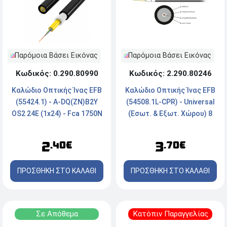
Παρόμοια Βάσει Εικόνας
Παρόμοια Βάσει Εικόνας
Κωδικός: 2.290.80246
Κωδικός: 0.290.80990
Καλώδιο Οπτικής Ίνας EFB
Καλώδιο Οπτικής Ίνας EFB
(54508.1L-CPR) - Universal
(55424.1) - A-DQ(ZN)B2Y
(Εσωτ. & Εξωτ. Χώρου) 8
OS2 24E (1x24) - Fca 1750N
Ινών - 50/125 OM3 LSZH
PE - black - 7.3mm - G657A1
Dca - Μαύρο
3
2
.70€
.40€
ΠΡΟΣΘΗΚΗ ΣΤΟ ΚΑΛΑΘΙ
ΠΡΟΣΘΗΚΗ ΣΤΟ ΚΑΛΑΘΙ
Σε Απόθεμα
Κατόπιν Παραγγελίας