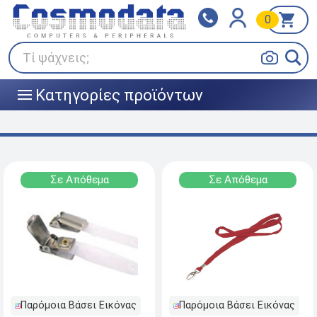
0
Klarna
BOX NOW
Πληρώστε σε 3
24/7 σε όλη την Ελλάδα!
άτοκες δόσεις
Τί ψάχνεις;
Κατηγορίες προϊόντων
|||
Σε Απόθεμα
Σε Απόθεμα
Παρόμοια Βάσει Εικόνας
Παρόμοια Βάσει Εικόνας