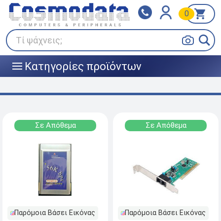
0
Klarna
BOX NOW
Πληρώστε σε 3
24/7 σε όλη την Ελλάδα!
άτοκες δόσεις
Τί ψάχνεις;
Κατηγορίες προϊόντων
|||
Σε Απόθεμα
Σε Απόθεμα
Παρόμοια Βάσει Εικόνας
Παρόμοια Βάσει Εικόνας