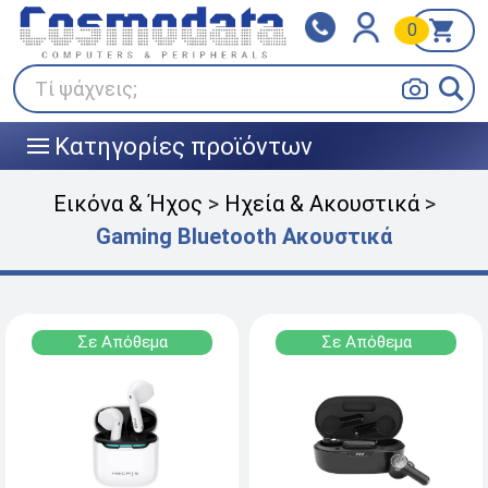
0
Klarna
BOX NOW
Πληρώστε σε 3
24/7 σε όλη την Ελλάδα!
άτοκες δόσεις
Τί ψάχνεις;
Κατηγορίες προϊόντων
|||
Εικόνα & Ήχος
>
Ηχεία & Ακουστικά
>
Gaming Βluetοoth Ακουστικά
Σε Απόθεμα
Σε Απόθεμα