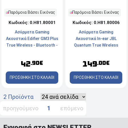
Παρόμοια Βάσει Εικόνας
Παρόμοια Βάσει Εικόνας
Κωδικός: 0.Η81.80001
Κωδικός: 0.Η81.80006
Aσύρματα Gaming
Ασύρματα Gaming
Ακουστικά Edifier GM3 Plus
Aκουστικά In-ear JBL
True Wireless - Bluetooth -
Quantum True Wireless
Αctive Noise Cancelation -
(JBLQUANTUMTWSBLK) -
Με Θήκη Φόρτισης - White
Bluetooth - Με Θήκη
42
149
.90€
.00€
Φόρτισης - Black
ΠΡΟΣΘΗΚΗ ΣΤΟ ΚΑΛΑΘΙ
ΠΡΟΣΘΗΚΗ ΣΤΟ ΚΑΛΑΘΙ
2 Προϊόντα
προηγούμενο
1
επόμενο
Εγγραφή στο NEWSLETTER