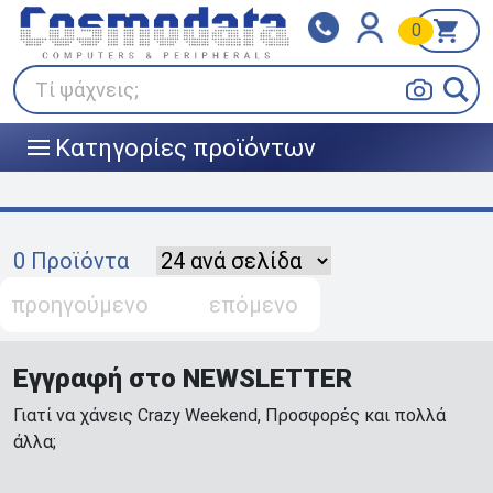
0
Klarna
BOX NOW
Πληρώστε σε 3
24/7 σε όλη την Ελλάδα!
άτοκες δόσεις
Τί ψάχνεις;
Κατηγορίες προϊόντων
|||
0 Προϊόντα
προηγούμενο
επόμενο
Εγγραφή στο NEWSLETTER
Γιατί να χάνεις Crazy Weekend, Προσφορές και πολλά
άλλα;