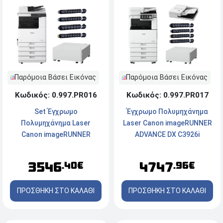
Παρόμοια Βάσει Εικόνας
Παρόμοια Βάσει Εικόνας
Κωδικός: 0.997.PR016
Κωδικός: 0.997.PR017
Set Έγχρωμο
Έγχρωμο Πολυμηχάνημα
Πολυμηχάνημα Laser
Laser Canon imageRUNNER
Canon imageRUNNER
ADVANCE DX C3926i
C3326i (5965C005AA) +
(5963C005AA) με
Τροχήλατη Επιδαπέδια
Τροχήλατη Επιδαπέδια
3546
4747
.40€
.96€
Βάση Canon Plain Pedestal
Βάση Plain Pedestal Type-
Type-S3 + 4 Toner Canon C-
S3, Αυτόματο Τροφοδότη
ΠΡΟΣΘΗΚΗ ΣΤΟ ΚΑΛΑΘΙ
ΠΡΟΣΘΗΚΗ ΣΤΟ ΚΑΛΑΘΙ
EXV 65 (Black, Cyan,
DADF-BA1 και 4 Toner C-
Magenta, Yellow)
EXV 64 (c/m/y/k)