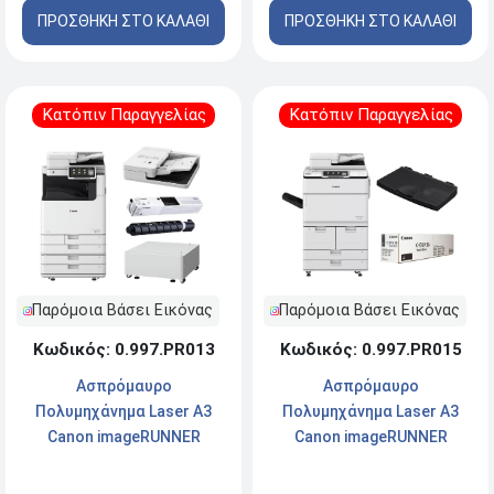
ΠΡΟΣΘΗΚΗ ΣΤΟ ΚΑΛΑΘΙ
ΠΡΟΣΘΗΚΗ ΣΤΟ ΚΑΛΑΘΙ
Τροφοδότη Canon DADF-
4 Toner C-EXV 58 (Black,
BA1 (3813C001AA) και
Cyan, Magenta, Yellow)
Toner Canon C-EXV 66
Κατόπιν Παραγγελίας
Κατόπιν Παραγγελίας
Παρόμοια Βάσει Εικόνας
Παρόμοια Βάσει Εικόνας
Κωδικός: 0.997.PR013
Κωδικός: 0.997.PR015
Ασπρόμαυρο
Ασπρόμαυρο
Πολυμηχάνημα Laser A3
Πολυμηχάνημα Laser A3
Canon imageRUNNER
Canon imageRUNNER
Advance DX 4945i με
ADVANCE DX 6980i με
Τροχήλατη Επιδαπέδια
Canon Δίσκο Αντιγράφων -