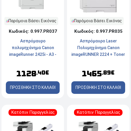
Παρόμοια Βάσει Εικόνας
Παρόμοια Βάσει Εικόνας
Κωδικός: 0.997.PR035
Κωδικός: 0.997.PR037
Ασπρόμαυρo Laser
Ασπρόμαυρο
Πολυμηχάνημα Canon
πολυμηχάνημα Canon
imageRUNNER 2224 + Toner
imageRunner 2425i - A3 -
Canon C-EXV42 Black
Εκτύπωση, Σάρωση,
Αντιγραφή, Φαξ - 600 x 600
1465
1128
.89€
.40€
dpi - 25 ppm - Ethernet,
USB, Wi-Fi + Toner Canon C-
ΠΡΟΣΘΗΚΗ ΣΤΟ ΚΑΛΑΘΙ
ΠΡΟΣΘΗΚΗ ΣΤΟ ΚΑΛΑΘΙ
EXV60 Black
Κατόπιν Παραγγελίας
Κατόπιν Παραγγελίας