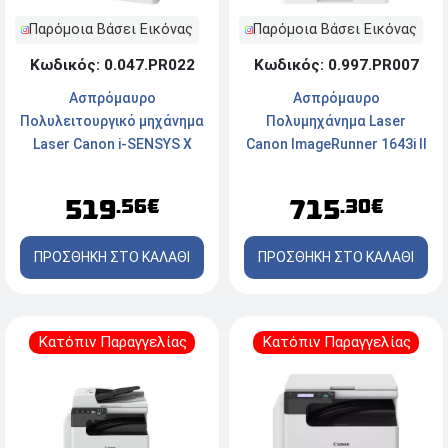
Παρόμοια Βάσει Εικόνας
Παρόμοια Βάσει Εικόνας
Κωδικός: 0.047.PR022
Κωδικός: 0.997.PR007
Ασπρόμαυρο
Ασπρόμαυρο
Πολυλειτουργικό μηχάνημα
Πολυμηχάνημα Laser
Laser Canon i-SENSYS X
Canon ImageRunner 1643i II
1440i - Εκτύπωση,
EMEA (5160C007AA) KAI
Αντιγραφή και Σάρωση - A4
Toner Canon T06
519
715
.56€
.30€
- 1.200 x 1.200dpi, 40ppm -
(3526C002) Black - 20.500
USB, Ethernet, Wi-Fi + Toner
σελίδες
ΠΡΟΣΘΗΚΗ ΣΤΟ ΚΑΛΑΘΙ
ΠΡΟΣΘΗΚΗ ΣΤΟ ΚΑΛΑΘΙ
Canon T13 Black 10.600
σελίδες
Κατόπιν Παραγγελίας
Κατόπιν Παραγγελίας