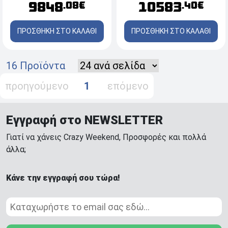
9848
10583
.08€
.40€
Βάση Canon Plain Pedestal
R2 και Toner Canon C-EXV
Type-S3, Αυτόματο
36 (3766B002AA) Black -
ΠΡΟΣΘΗΚΗ ΣΤΟ ΚΑΛΑΘΙ
ΠΡΟΣΘΗΚΗ ΣΤΟ ΚΑΛΑΘΙ
Τροφοδότη Canon DADF-
56.000 σελίδες
BA1 και Toner Canon C-EXV
66 44.500p
16 Προϊόντα
προηγούμενο
1
επόμενο
Εγγραφή στο NEWSLETTER
Γιατί να χάνεις Crazy Weekend, Προσφορές και πολλά
άλλα;
Κάνε την εγγραφή σου τώρα!