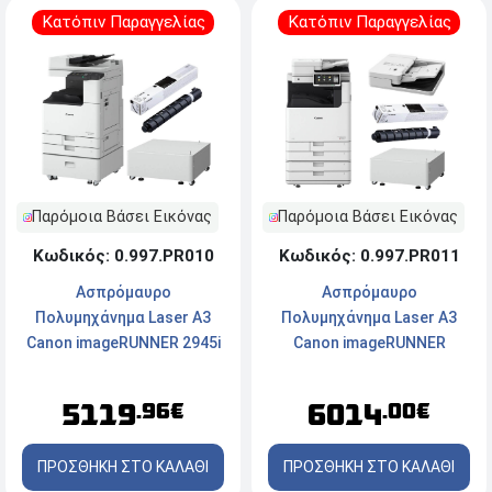
Κατόπιν Παραγγελίας
Κατόπιν Παραγγελίας
Παρόμοια Βάσει Εικόνας
Παρόμοια Βάσει Εικόνας
Κωδικός: 0.997.PR010
Κωδικός: 0.997.PR011
Ασπρόμαυρο
Ασπρόμαυρο
Πολυμηχάνημα Laser A3
Πολυμηχάνημα Laser A3
Canon imageRUNNER 2945i
Canon imageRUNNER
με Τροχήλατη Επιδαπέδια
Advance DX 4925i με
Βάση Canon Plain Pedestal
Τροχήλατη Επιδαπέδια
5119
6014
.96€
.00€
Type-S3 και Toner Canon
Βάση Canon Plain Pedestal
C-EXV 67 Black
Type-S3, Αυτόματο
ΠΡΟΣΘΗΚΗ ΣΤΟ ΚΑΛΑΘΙ
ΠΡΟΣΘΗΚΗ ΣΤΟ ΚΑΛΑΘΙ
Τροφοδότη Canon DADF-