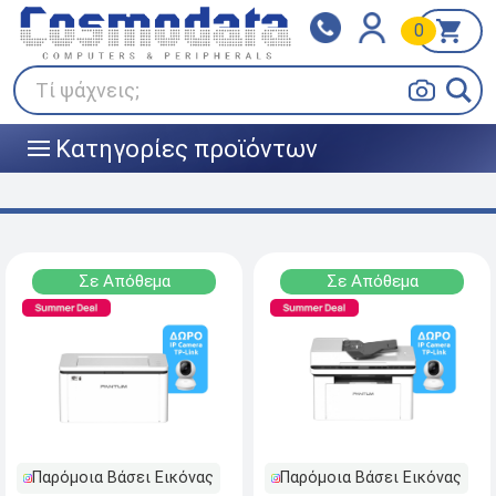
0
Klarna
BOX NOW
Πληρώστε σε 3
24/7 σε όλη την Ελλάδα!
άτοκες δόσεις
Τί ψάχνεις;
Κατηγορίες προϊόντων
|||
Σε Απόθεμα
Σε Απόθεμα
Παρόμοια Βάσει Εικόνας
Παρόμοια Βάσει Εικόνας