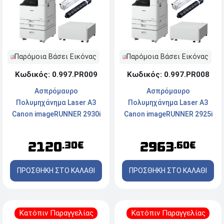
Παρόμοια Βάσει Εικόνας
Παρόμοια Βάσει Εικόνας
Κωδικός: 0.997.PR009
Κωδικός: 0.997.PR008
Ασπρόμαυρο
Ασπρόμαυρο
Πολυμηχάνημα Laser A3
Πολυμηχάνημα Laser A3
Canon imageRUNNER 2930i
Canon imageRUNNER 2925i
με Τροχήλατη Επιδαπέδια
με Τροχήλατη Επιδαπέδια
Βάση Canon Plain Pedestal
Βάση Canon Plain Pedestal
2120
2963
.30€
.60€
Type-S3 και Toner Canon
Type-S3 και Toner Canon
C-EXV 67 Black
C-EXV 67 Black
ΠΡΟΣΘΗΚΗ ΣΤΟ ΚΑΛΑΘΙ
ΠΡΟΣΘΗΚΗ ΣΤΟ ΚΑΛΑΘΙ
Κατόπιν Παραγγελίας
Κατόπιν Παραγγελίας