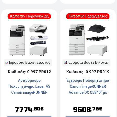
BA1 και Toner Canon C-EXV
66 44.500p
Κατόπιν Παραγγελίας
Κατόπιν Παραγγελίας
Παρόμοια Βάσει Εικόνας
Παρόμοια Βάσει Εικόνας
Κωδικός: 0.997.PR012
Κωδικός: 0.997.PR019
Ασπρόμαυρο
Έγχρωμο Πολυμηχάνημα
Πολυμηχάνημα Laser A3
Canon imageRUNNER
Canon imageRUNNER
Advance DX C5840i με
Advance DX 4935i με
Τροχήλατη Επιδαπέδια
Τροχήλατη Επιδαπέδια
Βάση Στήριξης Plain
7774
9608
.80€
.76€
Βάση Canon Plain Pedestal
Pedestal Type Q3, Kit 1ου
Type-S3, Αυτόματο
Δίσκου Αντιγράφων-A1 και