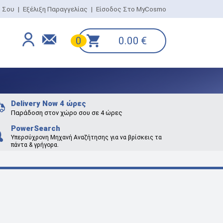
ο Σου
|
Εξέλιξη Παραγγελίας
|
Είσοδος Στο MyCosmo
0.00
€
0
Delivery Now 4 ώρες
Παράδοση στον χώρο σου σε 4 ώρες
PowerSearch
Υπερσύχρονη Μηχανή Αναζήτησης για να βρίσκεις τα
πάντα & γρήγορα.