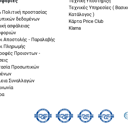
οφορίες
Τεχνική Υποστήριξη
Τεχνικές Υπηρεσίες ( Βασικ
& Πολιτική προστασίας
Κατάλογος )
ωπικών δεδομένων
Κάρτα Price Club
ική ασφάλειας
Klarna
οφοριών
ι Αποστολής - Παραλαβής
ι Πληρωμής
ροφές Προιοντων -
σεις
τασία Προσωπικών
μένων
εια Συναλλαγών
ινωνία
ρα