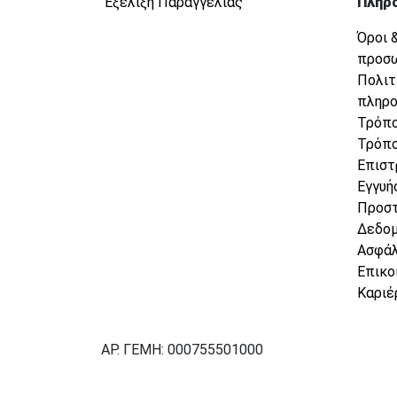
Εξέλιξη Παραγγελίας
Πληρ
Όροι 
προσ
Πολιτ
πληρ
Τρόπο
Τρόπο
Επιστ
Εγγυή
Προσ
Δεδο
Ασφάλ
Επικο
Καριέ
ΑΡ. ΓΕΜΗ: 000755501000