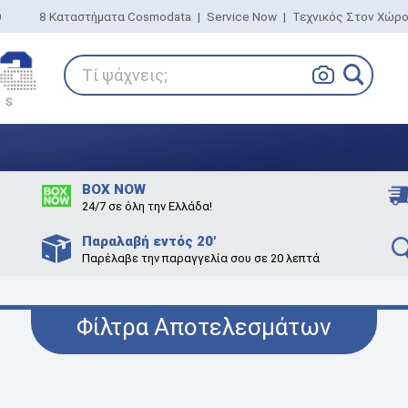
0
8 Καταστήματα Cosmodata
|
Service Now
|
Τεχνικός Στον Χώρ
Τί ψάχνεις;
BOX NOW
24/7 σε όλη την Ελλάδα!
Παραλαβή εντός 20'
Παρέλαβε την παραγγελία σου σε 20 λεπτά
Φίλτρα Αποτελεσμάτων