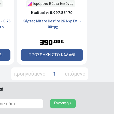
ς
Παρόμοια Βάσει Εικόνας
Κωδικός: 0.997.85170
- 0.76
Κάρτες Mifare Desfire 2K Nxp Ev1 -
έτο
100τμχ
390
.00€
ΘΙ
ΠΡΟΣΘΗΚΗ ΣΤΟ ΚΑΛΑΘΙ
προηγούμενο
1
επόμενο
α!
Εγγραφή >