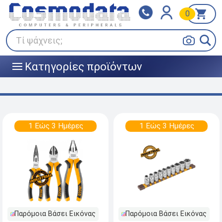
0
Klarna
BOX NOW
Πληρώστε σε 3
24/7 σε όλη την Ελλάδα!
άτοκες δόσεις
Τί ψάχνεις;
Κατηγορίες προϊόντων
|||
1 Εώς 3 Ημέρες
1 Εώς 3 Ημέρες
Παρόμοια Βάσει Εικόνας
Παρόμοια Βάσει Εικόνας