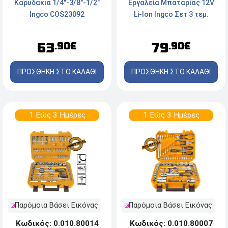
Καρυδάκια 1/4"-3/8"-1/2"
Εργαλεία Μπαταρίας 12V
Ingco COS23092
Li-Ion Ingco Σετ 3 τεμ.
COSLI240205E -
Δραπανοκατσάβιδο &
63
79
.90€
.90€
Μίξερ & Παλμικό Κατσαβίδι
ΠΡΟΣΘΗΚΗ ΣΤΟ ΚΑΛΑΘΙ
ΠΡΟΣΘΗΚΗ ΣΤΟ ΚΑΛΑΘΙ
1 Εώς 3 Ημέρες
1 Εώς 3 Ημέρες
Παρόμοια Βάσει Εικόνας
Παρόμοια Βάσει Εικόνας
Κωδικός: 0.010.80007
Κωδικός: 0.010.80014