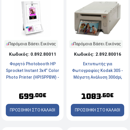
Παρόμοια Βάσει Εικόνας
Παρόμοια Βάσει Εικόνας
Κωδικός: 0.892.80011
Κωδικός: 2.892.80016
Φορητό Photobooth HP
Εκτυπωτής για
Sprocket Instant 3x4” Color
Φωτογραφίες Kodak 305 -
Photo Printer (HPISPPBW) -
Μέγιστη Ανάλυση 300dpi,
Με οθόνη αφής 10.1'',
USB
ανάλυση 1280 x 800,
699
1083
.00€
.60€
αισθητήρα 8MP CMOS, Wi-Fi
και πρωτοποριακή
ΠΡΟΣΘΗΚΗ ΣΤΟ ΚΑΛΑΘΙ
ΠΡΟΣΘΗΚΗ ΣΤΟ ΚΑΛΑΘΙ
τεχνολογία Zinc