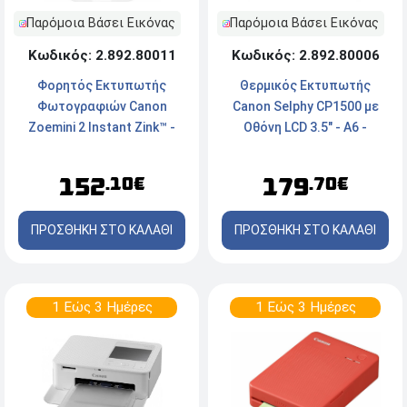
Παρόμοια Βάσει Εικόνας
Παρόμοια Βάσει Εικόνας
Κωδικός: 2.892.80006
Κωδικός: 2.892.80011
Θερμικός Εκτυπωτής
Φορητός Εκτυπωτής
Canon Selphy CP1500 με
Φωτογραφιών Canon
Οθόνη LCD 3.5" - Α6 -
Zoemini 2 Instant Zink™ -
300x300 dpi - Εκτύπωση σε
Μέγιστη ανάλυση 314 x
41sec - WiFi, USB, Card
500dpi - Bluetooth - White
179
152
.70€
.10€
Reader, Mobile Printing
(SELPHY Photo Layout) -
ΠΡΟΣΘΗΚΗ ΣΤΟ ΚΑΛΑΘΙ
ΠΡΟΣΘΗΚΗ ΣΤΟ ΚΑΛΑΘΙ
Pink
1 Εώς 3 Ημέρες
1 Εώς 3 Ημέρες