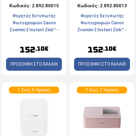
Κωδικός: 2.892.80015
Κωδικός: 2.892.80013
Φορητός Εκτυπωτής
Φορητός Εκτυπωτής
Φωτογραφιών Canon
Φωτογραφιών Canon
Zoemini 2 Instant Zink™ -
Zoemini 2 Instant Zink™ -
Μέγιστη ανάλυση 314 x
Μέγιστη ανάλυση 314 x
500dpi - Bluetooth - Navy
500dpi - Bluetooth - Rose
152
152
.10€
.10€
Blue
Gold
ΠΡΟΣΘΗΚΗ ΣΤΟ ΚΑΛΑΘΙ
ΠΡΟΣΘΗΚΗ ΣΤΟ ΚΑΛΑΘΙ
1 Εώς 3 Ημέρες
1 Εώς 3 Ημέρες