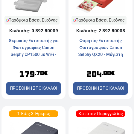
Παρόμοια Βάσει Εικόνας
Παρόμοια Βάσει Εικόνας
Κωδικός: 0.892.80009
Κωδικός: 2.892.80008
Θερμικός Εκτυπωτής για
Φορητός Εκτυπωτής
Φωτογραφίες Canon
Φωτογραφιών Canon
Selphy CP1500 με WiFi -
Selphy QX20 - Μέγιστη
White
ανάλυση 287x287dpi - Wi-Fi
- Terracotta Red
179
204
.70€
.80€
ΠΡΟΣΘΗΚΗ ΣΤΟ ΚΑΛΑΘΙ
ΠΡΟΣΘΗΚΗ ΣΤΟ ΚΑΛΑΘΙ
1 Εώς 3 Ημέρες
Κατόπιν Παραγγελίας