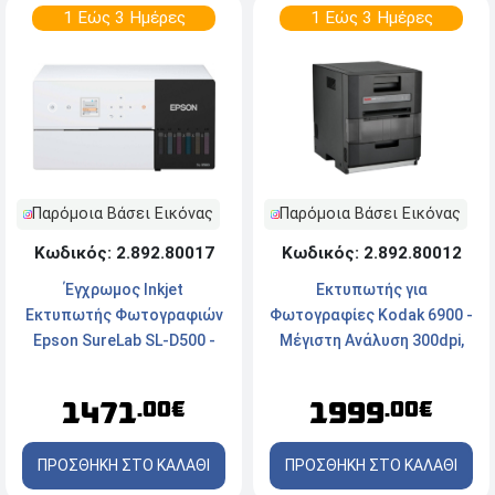
1 Εώς 3 Ημέρες
1 Εώς 3 Ημέρες
Παρόμοια Βάσει Εικόνας
Παρόμοια Βάσει Εικόνας
Κωδικός: 2.892.80017
Κωδικός: 2.892.80012
Έγχρωμος Inkjet
Εκτυπωτής για
Εκτυπωτής Φωτογραφιών
Φωτογραφίες Kodak 6900 -
Epson SureLab SL-D500 -
Μέγιστη Ανάλυση 300dpi,
Max 250 Εκτυπώσεις/ώρα -
USB
ADF - USB, Ethernet, Wi-Fi
1471
1999
.00€
.00€
ΠΡΟΣΘΗΚΗ ΣΤΟ ΚΑΛΑΘΙ
ΠΡΟΣΘΗΚΗ ΣΤΟ ΚΑΛΑΘΙ