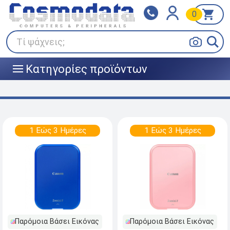
0
Klarna
BOX NOW
Πληρώστε σε 3
24/7 σε όλη την Ελλάδα!
άτοκες δόσεις
Τί ψάχνεις;
Κατηγορίες προϊόντων
|||
1 Εώς 3 Ημέρες
1 Εώς 3 Ημέρες
Παρόμοια Βάσει Εικόνας
Παρόμοια Βάσει Εικόνας