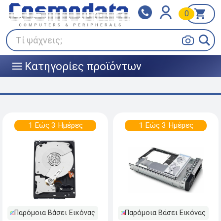
0
Klarna
BOX NOW
Πληρώστε σε 3
24/7 σε όλη την Ελλάδα!
άτοκες δόσεις
Τί ψάχνεις;
Κατηγορίες προϊόντων
|||
1 Εώς 3 Ημέρες
1 Εώς 3 Ημέρες
Παρόμοια Βάσει Εικόνας
Παρόμοια Βάσει Εικόνας