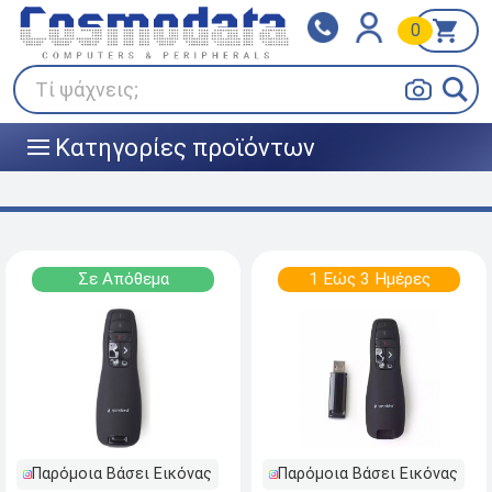
0
Klarna
BOX NOW
Πληρώστε σε 3
24/7 σε όλη την Ελλάδα!
άτοκες δόσεις
Τί ψάχνεις;
Κατηγορίες προϊόντων
|||
Σε Απόθεμα
1 Εώς 3 Ημέρες
Παρόμοια Βάσει Εικόνας
Παρόμοια Βάσει Εικόνας