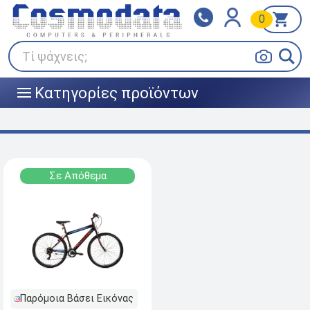
0
Klarna
BOX NOW
Πληρώστε σε 3
24/7 σε όλη την Ελλάδα!
άτοκες δόσεις
Τί ψάχνεις;
Κατηγορίες προϊόντων
|||
Σε Απόθεμα
Παρόμοια Βάσει Εικόνας