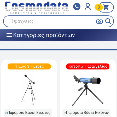
0
Klarna
BOX NOW
Πληρώστε σε 3
24/7 σε όλη την Ελλάδα!
άτοκες δόσεις
Τί ψάχνεις;
Κατηγορίες προϊόντων
|||
1 Εώς 3 Ημέρες
Κατόπιν Παραγγελίας
Παρόμοια Βάσει Εικόνας
Παρόμοια Βάσει Εικόνας