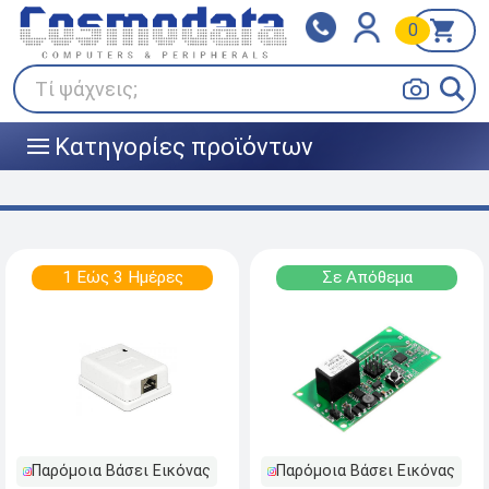
0
Klarna
BOX NOW
Πληρώστε σε 3
24/7 σε όλη την Ελλάδα!
άτοκες δόσεις
Τί ψάχνεις;
Κατηγορίες προϊόντων
|||
1 Εώς 3 Ημέρες
Σε Απόθεμα
Παρόμοια Βάσει Εικόνας
Παρόμοια Βάσει Εικόνας