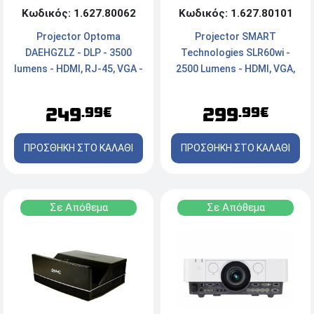
Κωδικός: 1.627.80062
Κωδικός: 1.627.80101
Projector Optoma
Projector SMART
DAEHGZLZ - DLP - 3500
Technologies SLR60wi -
lumens - HDMI, RJ-45, VGA -
2500 Lumens - HDMI, VGA,
Χωρίς Χειριστήριο και
RS-232, USB- Χωρίς
Παρελκόμενα
Χειριστήριο και
249
299
.99€
.99€
Παρελκόμενα.
ΠΡΟΣΘΗΚΗ ΣΤΟ ΚΑΛΑΘΙ
ΠΡΟΣΘΗΚΗ ΣΤΟ ΚΑΛΑΘΙ
Σε Απόθεμα
Σε Απόθεμα