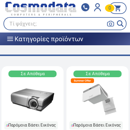
0
Klarna
BOX NOW
Πληρώστε σε 3
24/7 σε όλη την Ελλάδα!
άτοκες δόσεις
Τί ψάχνεις;
Κατηγορίες προϊόντων
|||
Σε Απόθεμα
Σε Απόθεμα
Παρόμοια Βάσει Εικόνας
Παρόμοια Βάσει Εικόνας