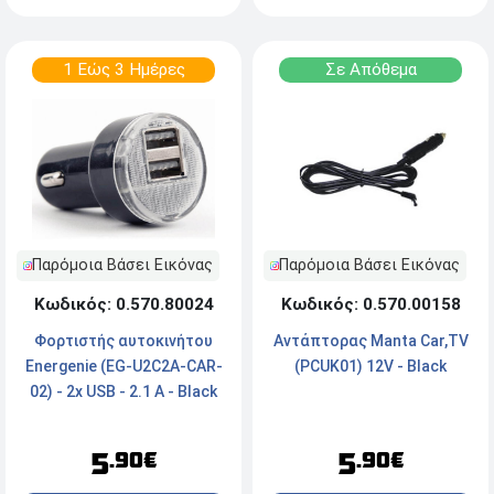
1 Εώς 3 Ημέρες
Σε Απόθεμα
Παρόμοια Βάσει Εικόνας
Παρόμοια Βάσει Εικόνας
Κωδικός: 0.570.80024
Κωδικός: 0.570.00158
Φορτιστής αυτοκινήτου
Αντάπτορας Manta Car,TV
Energenie (EG-U2C2A-CAR-
(PCUK01) 12V - Black
02) - 2x USB - 2.1 A - Black
5
5
.90€
.90€