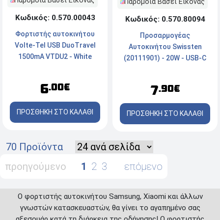
Παρόμοια Βάσει Εικόνας
Παρόμοια Βάσει Εικόνας
Κωδικός: 0.570.00043
Κωδικός: 0.570.80094
Φορτιστής αυτοκινήτου
Προσαρμογέας
Volte-Tel USB DuoTravel
Αυτοκινήτου Swissten
1500mA VTDU2 - White
(20111901) - 20W - USB-C
PD + USB-A - Black
6
.00€
7
.90€
ΠΡΟΣΘΗΚΗ ΣΤΟ ΚΑΛΑΘΙ
ΠΡΟΣΘΗΚΗ ΣΤΟ ΚΑΛΑΘΙ
70 Προϊόντα
προηγούμενο
1
2
3
επόμενο
Ο φορτιστής αυτοκινήτου Samsung, Xiaomi και άλλων
γνωστών κατασκευαστών, θα γίνει το αγαπημένο σας
αξεσουάρ κατά τη διάρκεια της οδήγησης! Ο φορτιστής