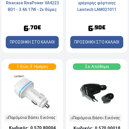
Rivacase RivaPower VA4223
γρήγορης φόρτισης
BD1 - 3.4A 17W - 2x Θύρες
Lamtech LAM021011
USB - Καλώδιο Micro USB
1.2m
6
6
.70€
.90€
ΠΡΟΣΘΗΚΗ ΣΤΟ ΚΑΛΑΘΙ
ΠΡΟΣΘΗΚΗ ΣΤΟ ΚΑΛΑΘΙ
1 Εώς 3 Ημέρες
Σε Απόθεμα
Παρόμοια Βάσει Εικόνας
Παρόμοια Βάσει Εικόνας
Κωδικός: 0.570.80004
Κωδικός: 0.570.00018