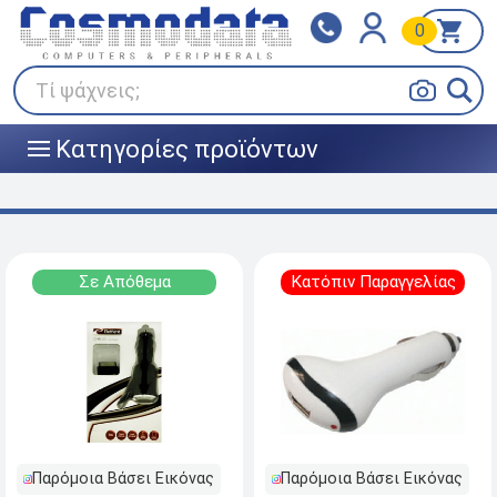
0
Klarna
BOX NOW
Πληρώστε σε 3
24/7 σε όλη την Ελλάδα!
άτοκες δόσεις
Τί ψάχνεις;
Κατηγορίες προϊόντων
|||
Σε Απόθεμα
Κατόπιν Παραγγελίας
Παρόμοια Βάσει Εικόνας
Παρόμοια Βάσει Εικόνας