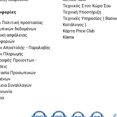
Τεχνικός Στον Χώρο Σου
οφορίες
Τεχνική Υποστήριξη
Τεχνικές Υπηρεσίες ( Βασικ
& Πολιτική προστασίας
Κατάλογος )
ωπικών δεδομένων
Κάρτα Price Club
ική ασφάλειας
Klarna
οφοριών
ι Αποστολής - Παραλαβής
ι Πληρωμής
ροφές Προιοντων -
σεις
τασία Προσωπικών
μένων
εια Συναλλαγών
ινωνία
ρα