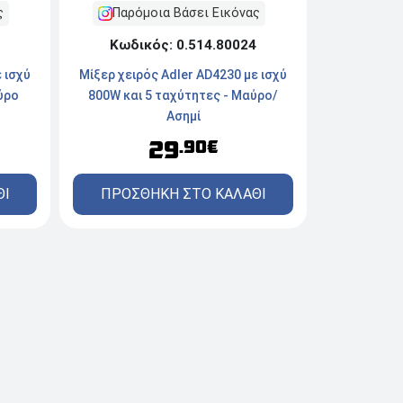
ς
Παρόμοια Βάσει Εικόνας
Κωδικός: 0.514.80024
 ισχύ
Μίξερ χειρός Adler AD4230 με ισχύ
ύρο
800W και 5 ταχύτητες - Mαύρο/
Ασημί
29
.90€
ΘΙ
ΠΡΟΣΘΗΚΗ ΣΤΟ ΚΑΛΑΘΙ