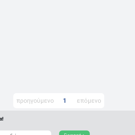
προηγούμενο
1
επόμενο
α!