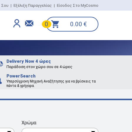
ο Σου
|
Εξέλιξη Παραγγελίας
|
Είσοδος Στο MyCosmo
0.00
€
0
Delivery Now 4 ώρες
Παράδοση στον χώρο σου σε 4 ώρες
PowerSearch
Υπερσύχρονη Μηχανή Αναζήτησης για να βρίσκεις τα
πάντα & γρήγορα.
Χρώμα