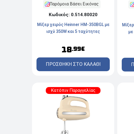
Παρόμοια Βάσει Εικόνας
Κωδικός: 0.514.80020
Μίξερ χειρός Heinner HM-350BGL με
Μίξερ
ισχύ 350W και 5 ταχύτητες
με
18
.99€
ΠΡΟΣΘΗΚΗ ΣΤΟ ΚΑΛΑΘΙ
Π
Κατόπιν Παραγγελίας