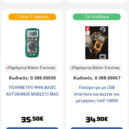
1 Εώς 3 Ημέρες
Σε Απόθεμα
Παρόμοια Βάσει Εικόνας
Παρόμοια Βάσει Εικόνας
Κωδικός: 0.388.00030
Κωδικός: 0.388.00067
ΠΟΛΥΜΕΤΡΟ ΨΗΦ.BASIC
Πολύμετρο με USB
AUTORANGE MS8221C MAS
Interface και buzzer για
μετρήσεις 1mV-1000V
1μΑ-10Α 0.1Ω-40ΜΩ 0.01nF-
100μF
35
34
.50€
.90€