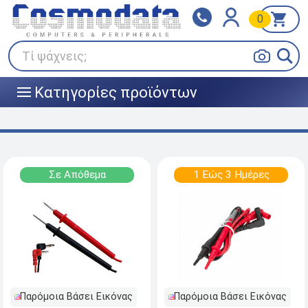
0
Klarna
BOX NOW
Πληρώστε σε 3
24/7 σε όλη την Ελλάδα!
άτοκες δόσεις
Τί ψάχνεις;
Κατηγορίες προϊόντων
|||
Σε Απόθεμα
1 Εώς 3 Ημέρες
Παρόμοια Βάσει Εικόνας
Παρόμοια Βάσει Εικόνας