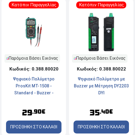
Κατόπιν Παραγγελίας
Κατόπιν Παραγγελίας
Παρόμοια Βάσει Εικόνας
Παρόμοια Βάσει Εικόνας
Κωδικός: 0.388.80022
Κωδικός: 0.388.80020
Ψηφιακό Πολύμετρο με
Ψηφιακό Πολύμετρο
Buzzer με Μέτρηση DY2203
ProsKit MT-1508 -
DYI
Standard - Buzzer -
Autorange - Ανέπαφη
Ανίχνευση - Mε
35
29
.40€
.90€
αντικραδασμική θήκη &
φακό LED
ΠΡΟΣΘΗΚΗ ΣΤΟ ΚΑΛΑΘΙ
ΠΡΟΣΘΗΚΗ ΣΤΟ ΚΑΛΑΘΙ