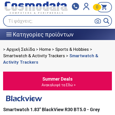
0
Klarna
BOX NOW
Πληρώστε σε 3
24/7 σε όλη την Ελλάδα!
άτοκες δόσεις
Τί ψάχνεις;
Κατηγορίες προϊόντων
|||
>
Αρχική Σελίδα
>
Home
>
Sports & Hobbies
>
Smartwatch & Activity Trackers
>
Smartwatch &
Activity Trackers
Summer Deals
Ανακαλυψέ τα Εδώ >
Smartwatch 1.83'' BlackView R30 BT5.0 - Grey