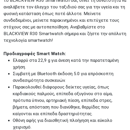
το BLACKVIEW R30 Smartwatch σάς δίνει τη δυνατότητα να
ΜΕΤΑΜΟΡΦΩΣΗ
Τατοϊόυ 117
αναλάβετε τον έλεγχο του ταξιδιού σας για την υγεία και τη
φυσική κατάσταση όπως ποτέ άλλοτε. Μείνετε
ΓΛΥΦΑΔΑ
A. Παπανδρέου 4
συνδεδεμένοι, μείνετε παρακινημένοι και επιτύχετε τους
ΚΟΛΩΝΟΣ
Πτολεμαίου Κλαύδιου 8
στόχους σας με αυτοπεποίθηση. Αναβαθμίστε στο
ΚΕΝΤΡΙΚΕΣ ΑΠΟΘΗΚΕΣ
BLACKVIEW R30 Smartwatch σήμερα και ζήστε την απόλυτη
Δωδεκανήσου 28 &
ΘΕΣΣΑΛΟΝΙΚΗ
τεχνολογία smartwatch!
Πολυτεχνείου
Προσοχή!
Η Διαθεσιμότητα μεταβάλλεται συνεχώς
Προδιαγραφές Smart Watch:
Διαβάστε εδώ
Ελαφρύ στα 22,9 g για άνεση κατά την παρατεταμένη
χρήση.
Συμβατή με Bluetooth έκδοση 5.0 για απρόσκοπτη
συνδεσιμότητα συσκευών.
Παρακολουθεί διάφορους δείκτες υγείας, όπως
καρδιακούς παλμούς, επίπεδα οξυγόνου στο αίμα,
πρότυπα ύπνου, αρτηριακή πίεση, επίπεδα στρες,
βήματα, απόσταση που διανύθηκε, θερμίδες που
καίγονται και επίπεδα δραστηριότητας.
Οθόνη αφής για διαισθητική πλοήγηση και εύκολο
χειρισμό.