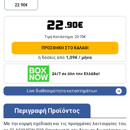
22.90€
22
.90€
Tιμή Κατάστημα:
23.70
€
ΠΡΟΣΘΗΚΗ ΣΤΟ ΚΑΛΑΘΙ
ή δόσεις από
1,09
€ / μήνα
Live διαθεσιμότητα καταστημάτων
ΑΘΗΝΑ
Στουρνάρη 25
ΑΘΗΝΑ
Στουρνάρη 27
Περιγραφή Προϊόντος
ΠΕΡΙΣΤΕΡΙ
Εθν. Μακαρίου 19
Μαυρομιχάλη 1 και Ακτή
Με την κομψή σχεδίαση και τις προηγμένες λειτουργίες του,
ΠΕΙΡΑΙΑΣ
Κονδύλη