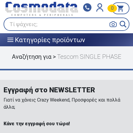
0
Klarna
BOX NOW
Πληρώστε σε 3
24/7 σε όλη την Ελλάδα!
άτοκες δόσεις
Τί ψάχνεις;
Κατηγορίες προϊόντων
|||
Αναζήτηση για >
Tescom SINGLE PHASE
Εγγραφή στο NEWSLETTER
Γιατί να χάνεις Crazy Weekend, Προσφορές και πολλά
άλλα;
Κάνε την εγγραφή σου τώρα!