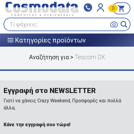
0
Klarna
BOX NOW
Πληρώστε σε 3
24/7 σε όλη την Ελλάδα!
άτοκες δόσεις
Τί ψάχνεις;
Κατηγορίες προϊόντων
|||
Αναζήτηση για >
Tescom DX
Εγγραφή στο NEWSLETTER
Γιατί να χάνεις Crazy Weekend, Προσφορές και πολλά
άλλα;
Κάνε την εγγραφή σου τώρα!