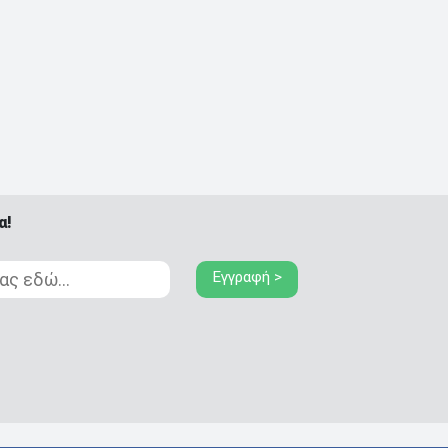
α!
Εγγραφή >