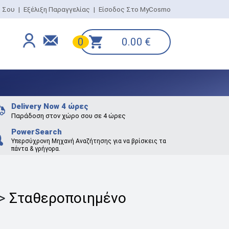
ο Σου
|
Εξέλιξη Παραγγελίας
|
Είσοδος Στο MyCosmo
0.00
€
0
Delivery Now 4 ώρες
Παράδοση στον χώρο σου σε 4 ώρες
PowerSearch
Υπερσύχρονη Μηχανή Αναζήτησης για να βρίσκεις τα
πάντα & γρήγορα.
>
Σταθεροποιημένο