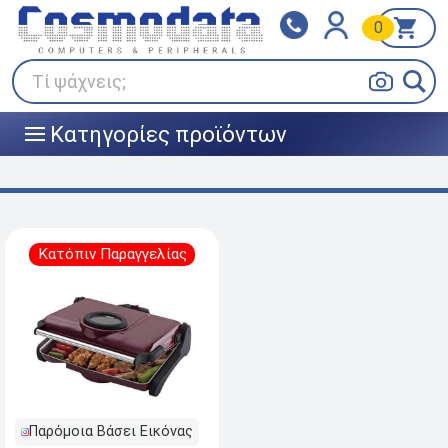
0
Klarna
BOX NOW
Πληρώστε σε 3
24/7 σε όλη την Ελλάδα!
άτοκες δόσεις
Τί ψάχνεις;
Κατηγορίες προϊόντων
|||
Κατόπιν Παραγγελίας
Παρόμοια Βάσει Εικόνας