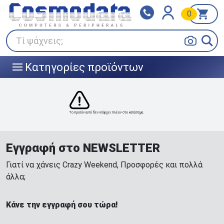
0
Klarna
BOX NOW
Πληρώστε σε 3
24/7 σε όλη την Ελλάδα!
άτοκες δόσεις
Τί ψάχνεις;
Κατηγορίες προϊόντων
|||
Το προϊόν αυτό δεν υπάρχει πλέον στο κατάστημα.
Εγγραφή στο NEWSLETTER
Γιατί να χάνεις Crazy Weekend, Προσφορές και πολλά
άλλα;
Κάνε την εγγραφή σου τώρα!