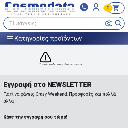
0
Klarna
BOX NOW
Πληρώστε σε 3
24/7 σε όλη την Ελλάδα!
άτοκες δόσεις
Τί ψάχνεις;
Κατηγορίες προϊόντων
|||
Το προϊόν αυτό δεν υπάρχει πλέον στο κατάστημα.
Εγγραφή στο NEWSLETTER
Γιατί να χάνεις Crazy Weekend, Προσφορές και πολλά
άλλα;
Κάνε την εγγραφή σου τώρα!