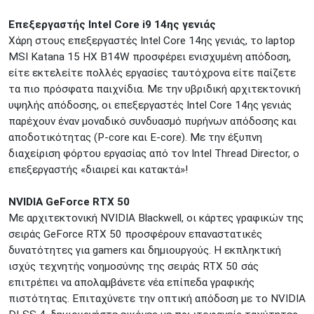
ΜΕΤΑΜΟΡΦΩΣΗ
Τατοϊόυ 117
Επεξεργαστής Intel Core i9 14ης γενιάς
ΓΛΥΦΑΔΑ
A. Παπανδρέου 4
Χάρη στους επεξεργαστές Intel Core 14ης γενιάς, το laptop
ΚΟΛΩΝΟΣ
Πτολεμαίου Κλαύδιου 8
MSI Katana 15 HX B14W προσφέρει ενισχυμένη απόδοση,
ΚΕΝΤΡΙΚΕΣ ΑΠΟΘΗΚΕΣ
είτε εκτελείτε πολλές εργασίες ταυτόχρονα είτε παίζετε
Δωδεκανήσου 28 &
ΘΕΣΣΑΛΟΝΙΚΗ
τα πιο πρόσφατα παιχνίδια. Με την υβριδική αρχιτεκτονική
Πολυτεχνείου
υψηλής απόδοσης, οι επεξεργαστές Intel Core 14ης γενιάς
Προσοχή!
Η Διαθεσιμότητα μεταβάλλεται συνεχώς
παρέχουν έναν μοναδικό συνδυασμό πυρήνων απόδοσης και
Διαβάστε εδώ
αποδοτικότητας (P-core και E-core). Με την έξυπνη
διαχείριση φόρτου εργασίας από τον Intel Thread Director, ο
επεξεργαστής «διαιρεί και κατακτά»!
NVIDIA GeForce RTX 50
Με αρχιτεκτονική NVIDIA Blackwell, οι κάρτες γραφικών της
σειράς GeForce RTX 50 προσφέρουν επαναστατικές
δυνατότητες για gamers και δημιουργούς. Η εκπληκτική
ισχύς τεχνητής νοημοσύνης της σειράς RTX 50 σάς
επιτρέπει να απολαμβάνετε νέα επίπεδα γραφικής
πιστότητας. Επιταχύνετε την οπτική απόδοση με το NVIDIA