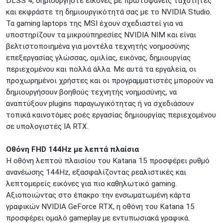
DLSS 4, δημιουργήστε εικόνες με πρωτοφανείς ταχύτητες
και εκφράστε τη δημιουργικότητά σας με το NVIDIA Studio.
Τα gaming laptops της MSI έχουν σχεδιαστεί για να
υποστηρίζουν τα μικροϋπηρεσίες NVIDIA NIM και είναι
βελτιστοποιημένα για μοντέλα τεχνητής νοημοσύνης
επεξεργασίας γλώσσας, ομιλίας, εικόνας, δημιουργίας
περιεχομένου και πολλά άλλα. Με αυτά τα εργαλεία, οι
προχωρημένοι χρήστες και οι προγραμματιστές μπορούν να
δημιουργήσουν βοηθούς τεχνητής νοημοσύνης, να
αναπτύξουν plugins παραγωγικότητας ή να σχεδιάσουν
τοπικά καινοτόμες ροές εργασίας δημιουργίας περιεχομένου
σε υπολογιστές IA RTX.
Οθόνη FHD 144Hz με λεπτά πλαίσια
Η οθόνη λεπτού πλαισίου του Katana 15 προσφέρει ρυθμό
ανανέωσης 144Hz, εξασφαλίζοντας ρεαλιστικές και
λεπτομερείς εικόνες για πιο καθηλωτικό gaming.
Αξιοποιώντας στο έπακρο την ενσωματωμένη κάρτα
γραφικών NVIDIA GeForce RTX, η οθόνη του Katana 15
προσφέρει ομαλό gameplay με εντυπωσιακά γραφικά.