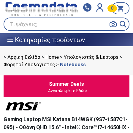
0
Klarna
BOX NOW
Πληρώστε σε 3
24/7 σε όλη την Ελλάδα!
άτοκες δόσεις
Τί ψάχνεις;
Κατηγορίες προϊόντων
|||
>
Αρχική Σελίδα
>
Home
>
Υπολογιστές & Laptops
>
Φορητοί Υπολογιστές
>
Notebooks
Summer Deals
Ανακαλυψέ τα Εδώ >
Gaming Laptop MSI Katana B14WGK (9S7-1587C1-
095) - Οθόνη QHD 15.6'' - Intel® Core™ i7-14650HX -