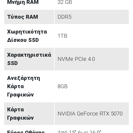
Μνήμη RAM
32 GB
Τύπος RAM
DDR5
Χωρητικότητα
1TB
Δίσκου SSD
Χαρακτηριστικά
NVMe PCIe 4.0
SSD
Ανεξάρτητη
Κάρτα
8GB
Γραφικών
Κάρτα
NVIDIA GeForce RTX 5070
Γραφικών
Εύρος Οθόνης
Από 15" έως 16.9"