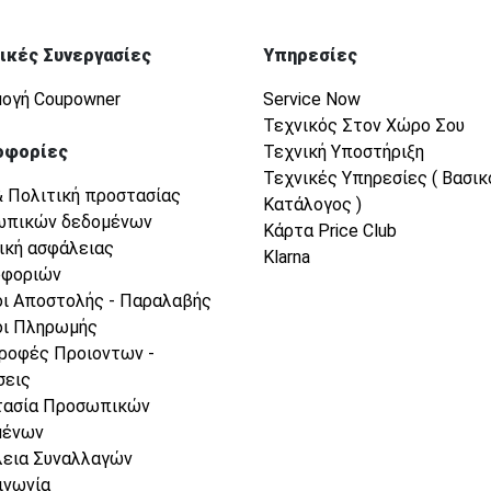
ικές Συνεργασίες
Υπηρεσίες
ογή Coupowner
Service Now
Τεχνικός Στον Χώρο Σου
οφορίες
Τεχνική Υποστήριξη
Τεχνικές Υπηρεσίες ( Βασικ
& Πολιτική προστασίας
Κατάλογος )
ωπικών δεδομένων
Κάρτα Price Club
ική ασφάλειας
Klarna
οφοριών
ι Αποστολής - Παραλαβής
ι Πληρωμής
ροφές Προιοντων -
σεις
τασία Προσωπικών
μένων
εια Συναλλαγών
ινωνία