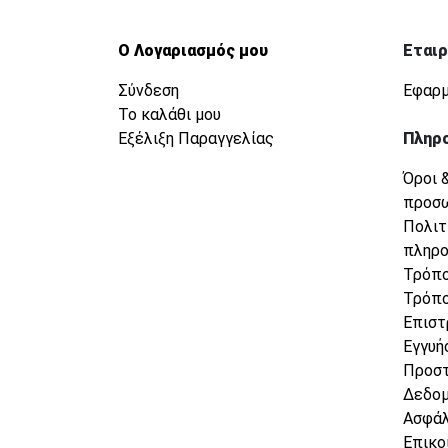
Ο Λογαριασμός μου
Εταιρ
Σύνδεση
Εφαρμ
Το καλάθι μου
Εξέλιξη Παραγγελίας
Πληρ
Όροι 
προσ
Πολιτ
πληρ
Τρόπο
Τρόπο
Επιστ
Εγγυή
Προσ
Δεδο
Ασφάλ
Επικο