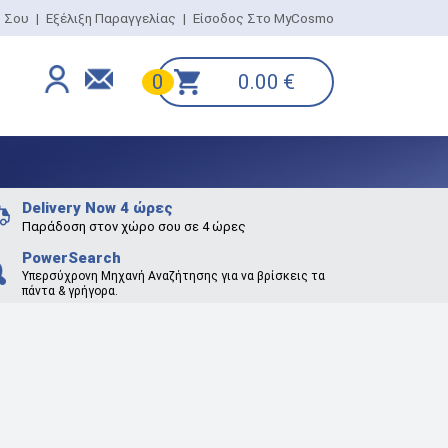
ο Σου
|
Εξέλιξη Παραγγελίας
|
Είσοδος Στο MyCosmo
0.00
€
0
Delivery Now 4 ώρες
Παράδοση στον χώρο σου σε 4 ώρες
PowerSearch
Υπερσύχρονη Μηχανή Αναζήτησης για να βρίσκεις τα
πάντα & γρήγορα.