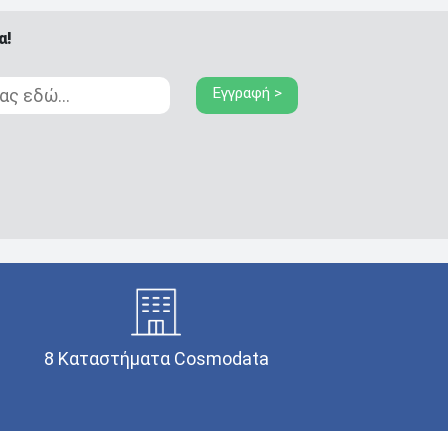
α!
Εγγραφή >
8 Καταστήματα Cosmodata