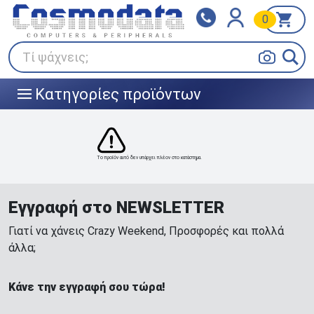
0
Klarna
BOX NOW
Πληρώστε σε 3
24/7 σε όλη την Ελλάδα!
άτοκες δόσεις
Τί ψάχνεις;
Κατηγορίες προϊόντων
|||
Το προϊόν αυτό δεν υπάρχει πλέον στο κατάστημα.
Εγγραφή στο NEWSLETTER
Γιατί να χάνεις Crazy Weekend, Προσφορές και πολλά
άλλα;
Κάνε την εγγραφή σου τώρα!