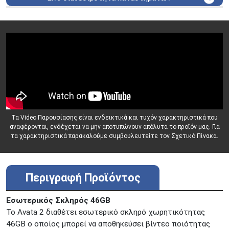
ΑΘΗΝΑ
Στουρνάρη 25
ΑΘΗΝΑ
Στουρνάρη 27
ΠΕΡΙΣΤΕΡΙ
Εθν. Μακαρίου 19
Μαυρομιχάλη 1 και Ακτή
ΠΕΙΡΑΙΑΣ
Κονδύλη
ΜΕΤΑΜΟΡΦΩΣΗ
Τατοϊόυ 117
ΓΛΥΦΑΔΑ
A. Παπανδρέου 4
ΚΟΛΩΝΟΣ
Πτολεμαίου Κλαύδιου 8
Τα Video Παρουσίασης είναι ενδεικτικά και τυχόν χαρακτηριστικά που
ΚΕΝΤΡΙΚΕΣ ΑΠΟΘΗΚΕΣ
αναφέρονται, ενδέχεται να μην αποτυπώνουν απόλυτα το προϊόν μας. Για
Δωδεκανήσου 28 &
ΘΕΣΣΑΛΟΝΙΚΗ
τα χαρακτηριστικά παρακαλούμε συμβουλευτείτε τον Σχετικό Πίνακα.
Πολυτεχνείου
Προσοχή!
Η Διαθεσιμότητα μεταβάλλεται συνεχώς
Διαβάστε εδώ
Περιγραφή Προϊόντος
Εσωτερικός Σκληρός 46GB
Το Avata 2 διαθέτει εσωτερικό σκληρό χωρητικότητας
46GB ο οποίος μπορεί να αποθηκεύσει βίντεο ποιότητας