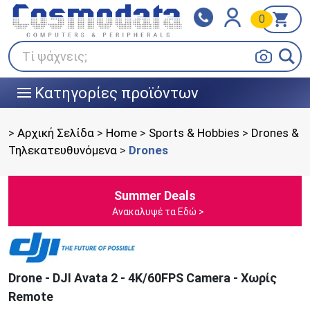
0
Klarna
BOX NOW
Πληρώστε σε 3
24/7 σε όλη την Ελλάδα!
άτοκες δόσεις
Τί ψάχνεις;
Κατηγορίες προϊόντων
|||
>
Αρχική Σελίδα
>
Home
>
Sports & Hobbies
>
Drones &
Τηλεκατευθυνόμενα
>
Drones
Summer Deals
Ανακαλυψέ τα Εδώ >
Drone - DJI Avata 2 - 4K/60FPS Camera - Χωρίς
Remote