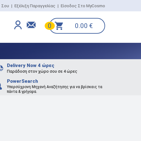
ο Σου
|
Εξέλιξη Παραγγελίας
|
Είσοδος Στο MyCosmo
0.00
€
0
Delivery Now 4 ώρες
Παράδοση στον χώρο σου σε 4 ώρες
PowerSearch
Υπερσύχρονη Μηχανή Αναζήτησης για να βρίσκεις τα
πάντα & γρήγορα.