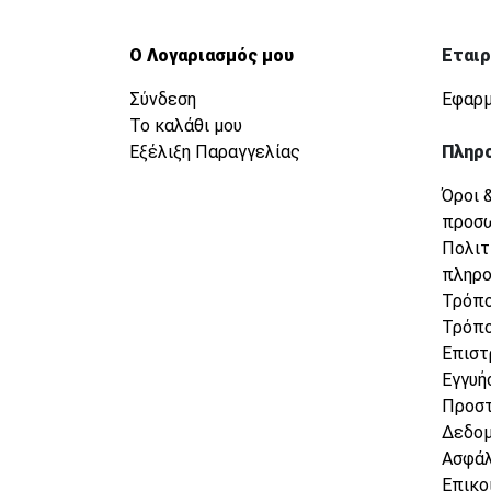
Ο Λογαριασμός μου
Εταιρ
Σύνδεση
Εφαρμ
Το καλάθι μου
Εξέλιξη Παραγγελίας
Πληρ
Όροι 
προσ
Πολιτ
πληρ
Τρόπο
Τρόπο
Επιστ
Εγγυή
Προσ
Δεδο
Ασφάλ
Επικο