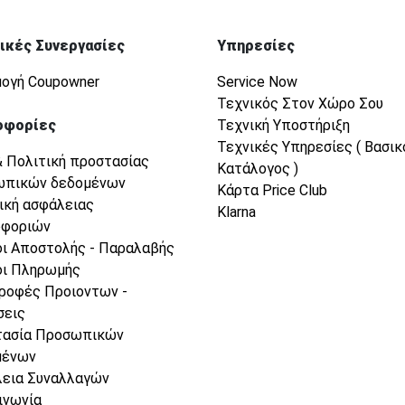
ικές Συνεργασίες
Υπηρεσίες
ογή Coupowner
Service Now
Τεχνικός Στον Χώρο Σου
οφορίες
Τεχνική Υποστήριξη
Τεχνικές Υπηρεσίες ( Βασικ
& Πολιτική προστασίας
Κατάλογος )
ωπικών δεδομένων
Κάρτα Price Club
ική ασφάλειας
Klarna
οφοριών
ι Αποστολής - Παραλαβής
ι Πληρωμής
ροφές Προιοντων -
σεις
τασία Προσωπικών
μένων
εια Συναλλαγών
ινωνία