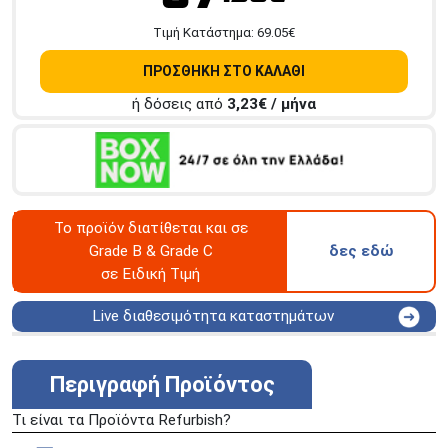
Tιμή Κατάστημα:
69.05
€
ΠΡΟΣΘΗΚΗ ΣΤΟ ΚΑΛΑΘΙ
ή δόσεις από
3,23
€ / μήνα
Το προϊόν διατίθεται και σε
Grade Β & Grade C
δες εδώ
σε Ειδική Τιμή
Live διαθεσιμότητα καταστημάτων
ΑΘΗΝΑ
Στουρνάρη 25
ΑΘΗΝΑ
Στουρνάρη 27
Περιγραφή Προϊόντος
ΠΕΡΙΣΤΕΡΙ
Εθν. Μακαρίου 19
Τι είναι τα Προϊόντα Refurbish?
Μαυρομιχάλη 1 και Ακτή
ΠΕΙΡΑΙΑΣ
Κονδύλη