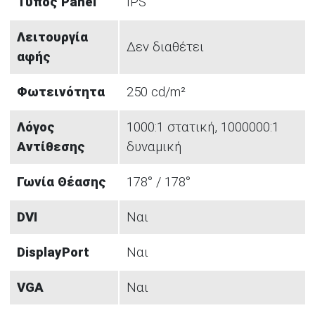
Τύπος Panel
IPS
Λειτουργία
Δεν διαθέτει
αφής
Φωτεινότητα
250 cd/m²
Λόγος
1000:1 στατική, 1000000:1
Αντίθεσης
δυναμική
Γωνία Θέασης
178° / 178°
DVI
Ναι
DisplayPort
Ναι
VGA
Ναι