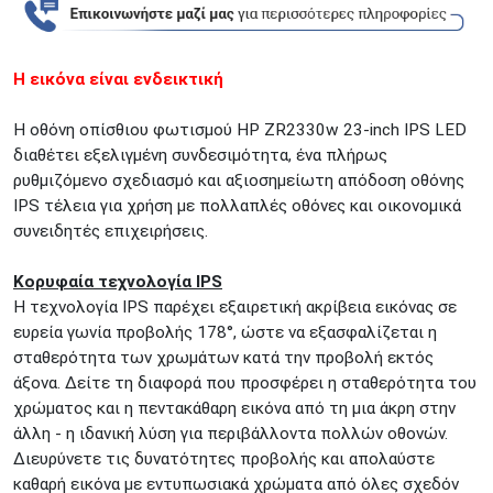
ΜΕΤΑΜΟΡΦΩΣΗ
Τατοϊόυ 117
ΓΛΥΦΑΔΑ
A. Παπανδρέου 4
Η εικόνα είναι ενδεικτική
ΚΟΛΩΝΟΣ
Πτολεμαίου Κλαύδιου 8
ΚΕΝΤΡΙΚΕΣ ΑΠΟΘΗΚΕΣ
Η οθόνη οπίσθιου φωτισμού HP ZR2330w 23-inch IPS LED
Δωδεκανήσου 28 &
ΘΕΣΣΑΛΟΝΙΚΗ
διαθέτει εξελιγμένη συνδεσιμότητα, ένα πλήρως
Πολυτεχνείου
ρυθμιζόμενο σχεδιασμό και αξιοσημείωτη απόδοση οθόνης
Προσοχή!
Η Διαθεσιμότητα μεταβάλλεται συνεχώς
IPS τέλεια για χρήση με πολλαπλές οθόνες και οικονομικά
Διαβάστε εδώ
συνειδητές επιχειρήσεις.
Κορυφαία τεχνολογία IPS
Η τεχνολογία IPS παρέχει εξαιρετική ακρίβεια εικόνας σε
ευρεία γωνία προβολής 178°, ώστε να εξασφαλίζεται η
σταθερότητα των χρωμάτων κατά την προβολή εκτός
άξονα. Δείτε τη διαφορά που προσφέρει η σταθερότητα του
χρώματος και η πεντακάθαρη εικόνα από τη μια άκρη στην
άλλη - η ιδανική λύση για περιβάλλοντα πολλών οθονών.
Διευρύνετε τις δυνατότητες προβολής και απολαύστε
καθαρή εικόνα με εντυπωσιακά χρώματα από όλες σχεδόν