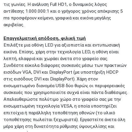
τις γωνίες. Η ανάλυση Full HD1, ο δυναμικός λόγος
αντίθεσης 1.000.000:1 και ο γρήγορος χρόνος απόκρισης 5
ms προσφέρουν κείμενο, γραφικά και εικόνα μεγάλης
ακριβείας.
Επαγγελματική απόδοση, φιλική τιμή
Επιλέξτε μια οθόνη LED για αξιοπιστία και εντυπωσιακή
εικόνα. Επίσης, χάρη στην τεχνολογία LED, η οθόνη είναι
λεπτή, ελαφριά και χωράει άνετα στο γραφείο σας.
Συνδέστε εύκολα διάφορες συσκευές μέσω των πρακτικών
εισόδων VGA, DVI και DisplayPort (με υποστήριξη HDCP
στις εισόδους DVI και DisplayPort). Χάρη στον
ενσωματωμένο διανομέα USB δύο θυρών, οι περιφερειακές
συσκευές που χρησιμοποιείτε συχνά είναι πάντα διαθέσιμες.
Απελευθερώστε πολύτιμο χώρο στο γραφείο σας με την
ενσωματωμένη τεχνολογία VESA, η οποία υποστηρίζει
επιτοίχια ή παράλληλη τοποθέτηση οθονών (το υλικό
τοποθέτησης πωλείται ξεχωριστά). Εργαστείτε άνετα όλη
μέρα χάρη στη δυνατότητα ρύθμισης ύψους,κλίσης και