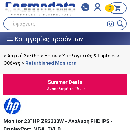
0
Klarna
BOX NOW
Πληρώστε σε 3
24/7 σε όλη την Ελλάδα!
άτοκες δόσεις
Τί ψάχνεις;
Κατηγορίες προϊόντων
|||
>
Αρχική Σελίδα
>
Home
>
Υπολογιστές & Laptops
>
Οθόνες
>
Refurbished Monitors
Summer Deals
Ανακαλυψέ τα Εδώ >
Monitor 23'' HP ZR2330W - Ανάλυση FHD IPS -
DisplayPort, VGA, DVI-D