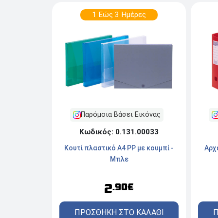
1 Εώς 3 Ημέρες
Παρόμοια Βάσει Εικόνας
Κωδικός: 0.131.00033
Κουτί πλαστικό Α4 PP με κουμπί -
Αρχ
Μπλε
2
.90€
ΠΡΟΣΘΗΚΗ ΣΤΟ ΚΑΛΑΘΙ
Π