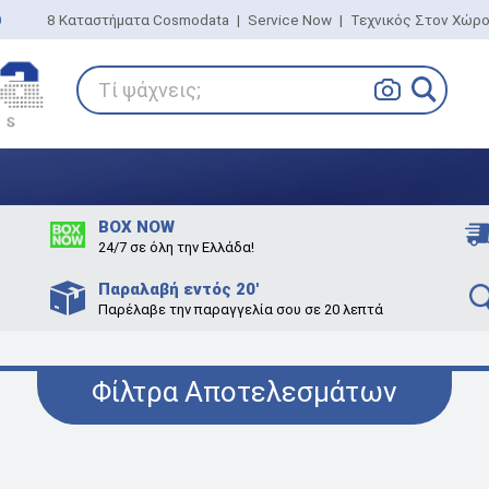
0
8 Καταστήματα Cosmodata
|
Service Now
|
Τεχνικός Στον Χώρ
Τί ψάχνεις;
BOX NOW
24/7 σε όλη την Ελλάδα!
Παραλαβή εντός 20'
Παρέλαβε την παραγγελία σου σε 20 λεπτά
Φίλτρα Αποτελεσμάτων