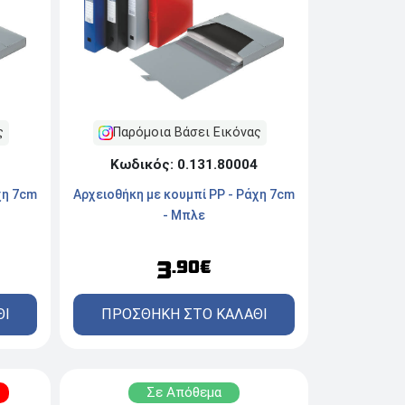
ς
Παρόμοια Βάσει Εικόνας
Κωδικός: 0.131.80004
χη 7cm
Αρχειοθήκη με κουμπί PP - Ράχη 7cm
- Μπλε
3
.90€
ΘΙ
ΠΡΟΣΘΗΚΗ ΣΤΟ ΚΑΛΑΘΙ
Σε Απόθεμα