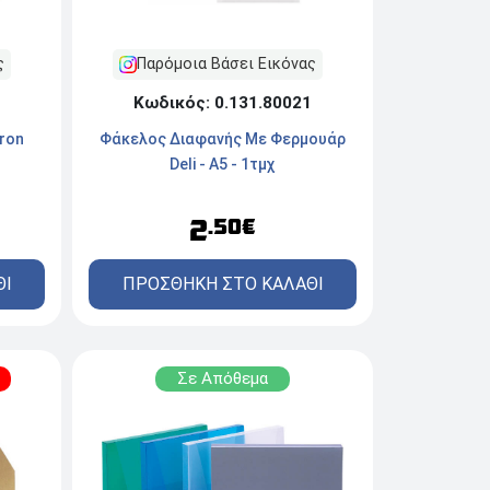
ς
Παρόμοια Βάσει Εικόνας
Κωδικός: 0.131.80021
ron
Φάκελος Διαφανής Mε Φερμουάρ
Deli - A5 - 1τμχ
2
.50€
ΘΙ
ΠΡΟΣΘΗΚΗ ΣΤΟ ΚΑΛΑΘΙ
Σε Απόθεμα