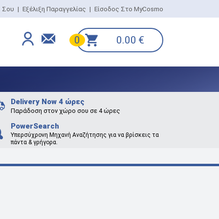
ο Σου
|
Εξέλιξη Παραγγελίας
|
Είσοδος Στο MyCosmo
0.00
€
0
Delivery Now 4 ώρες
Παράδοση στον χώρο σου σε 4 ώρες
PowerSearch
Υπερσύχρονη Μηχανή Αναζήτησης για να βρίσκεις τα
πάντα & γρήγορα.