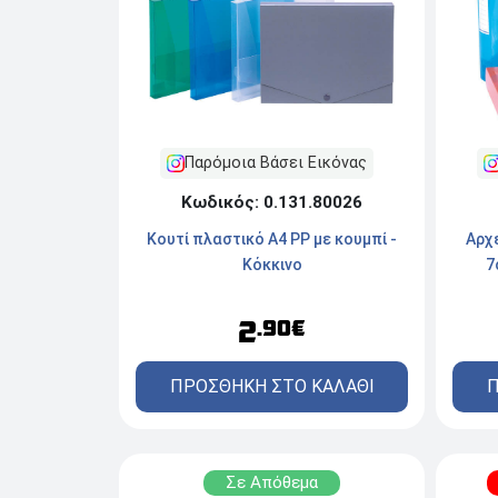
Παρόμοια Βάσει Εικόνας
Κωδικός: 0.131.80026
Κουτί πλαστικό Α4 PP με κουμπί -
Aρχε
Κόκκινο
7
2
.90€
ΠΡΟΣΘΗΚΗ ΣΤΟ ΚΑΛΑΘΙ
Π
Σε Απόθεμα