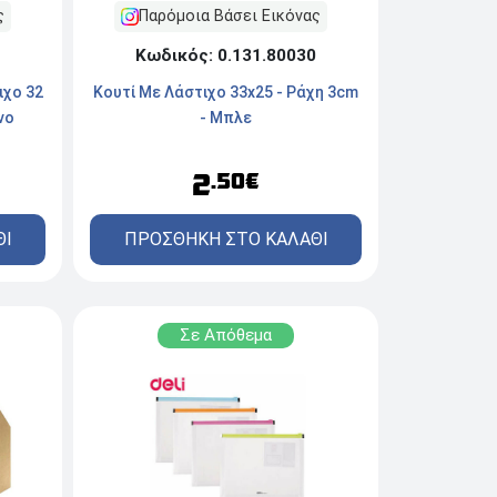
ς
Παρόμοια Βάσει Εικόνας
Κωδικός: 0.131.80030
ιχο 32
Κουτί Με Λάστιχο 33x25 - Ράχη 3cm
νο
- Μπλε
2
.50€
ΘΙ
ΠΡΟΣΘΗΚΗ ΣΤΟ ΚΑΛΑΘΙ
Σε Απόθεμα