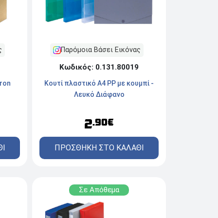
ς
Παρόμοια Βάσει Εικόνας
Κωδικός: 0.131.80019
ron
Κουτί πλαστικό Α4 PP με κουμπί -
Λευκό Διάφανο
2
.90€
ΘΙ
ΠΡΟΣΘΗΚΗ ΣΤΟ ΚΑΛΑΘΙ
Σε Απόθεμα