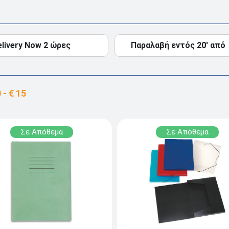
elivery Now 2 ώρες
Παραλαβή εντός 20' από
Σε Απόθεμα
Σε Απόθεμα