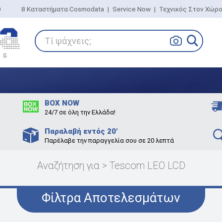
0
8 Καταστήματα Cosmodata
|
Service Now
|
Τεχνικός Στον Χώρ
Τί ψάχνεις;
BOX NOW
24/7 σε όλη την Ελλάδα!
Παραλαβή εντός 20'
Παρέλαβε την παραγγελία σου σε 20 λεπτά
Αναζήτηση για > Tescom LEO LCD
Φίλτρα Αποτελεσμάτων