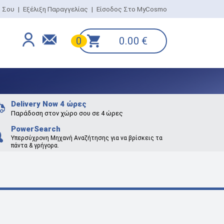
ο Σου
|
Εξέλιξη Παραγγελίας
|
Είσοδος Στο MyCosmo
0.00
€
0
Delivery Now 4 ώρες
Παράδοση στον χώρο σου σε 4 ώρες
PowerSearch
Υπερσύχρονη Μηχανή Αναζήτησης για να βρίσκεις τα
πάντα & γρήγορα.