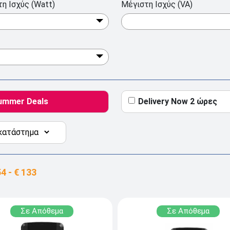
η Ισχύς (Watt)
Μέγιστη Ισχύς (VA)
ummer Deals
Delivery Now 2 ώρες
Σε Απόθεμα
Σε Απόθεμα