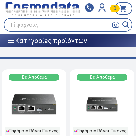
0
Klarna
BOX NOW
Πληρώστε σε 3
24/7 σε όλη την Ελλάδα!
άτοκες δόσεις
Τί ψάχνεις;
Κατηγορίες προϊόντων
|||
Σε Απόθεμα
Σε Απόθεμα
Παρόμοια Βάσει Εικόνας
Παρόμοια Βάσει Εικόνας