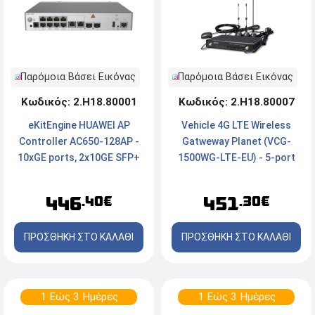
Παρόμοια Βάσει Εικόνας
Παρόμοια Βάσει Εικόνας
Κωδικός: 2.Η18.80001
Κωδικός: 2.Η18.80007
eKitEngine HUAWEI AP
Vehicle 4G LTE Wireless
Controller AC650-128AP -
Gatweway Planet (VCG-
10xGE ports, 2x10GE SFP+
1500WG-LTE-EU) - 5-port
ports
10/100TX
446
451
.40€
.30€
ΠΡΟΣΘΗΚΗ ΣΤΟ ΚΑΛΑΘΙ
ΠΡΟΣΘΗΚΗ ΣΤΟ ΚΑΛΑΘΙ
1 Εώς 3 Ημέρες
1 Εώς 3 Ημέρες