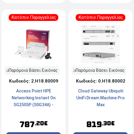
Κατόπιν Παραγγελίας
Κατόπιν Παραγγελίας
Παρόμοια Βάσει Εικόνας
Παρόμοια Βάσει Εικόνας
Κωδικός: 2.Η18.80009
Κωδικός: 0.Η18.80002
Access Point HPE
Cloud Gateway Ubiquiti
Networking Instant On
UniFi Dream Machine Pro
SG2505P (S0G34A) -
Max
Gateway 5-port SmartRate
- 2.5G PoE+ 64W - Λευκό
787
819
.20€
.30€