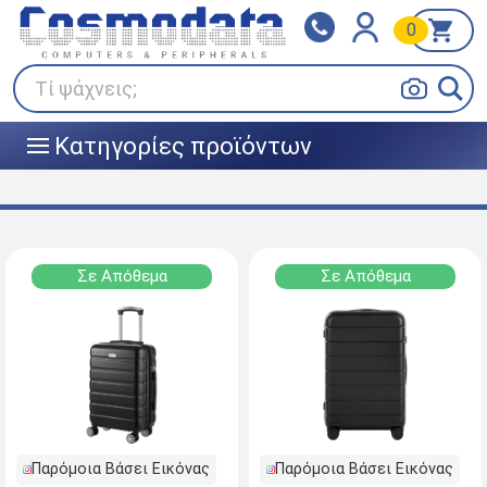
0
Klarna
BOX NOW
Πληρώστε σε 3
24/7 σε όλη την Ελλάδα!
άτοκες δόσεις
Τί ψάχνεις;
Κατηγορίες προϊόντων
|||
Σε Απόθεμα
Σε Απόθεμα
Παρόμοια Βάσει Εικόνας
Παρόμοια Βάσει Εικόνας