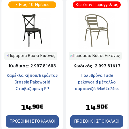
7 Εώς 10 Ημέρες
Κατόπιν Παραγγελίας
Παρόμοια Βάσει Εικόνας
Παρόμοια Βάσει Εικόνας
Κωδικός: 2.997.81603
Κωδικός: 2.997.81617
Καρέκλα Κήπου/Βεράντας
Πολυθρόνα Tade
Crossie Pakoworld
pakoworld μέταλλο
Στοιβαζόμενη PP
σαμπανιζέ 54x62x74εκ
(41x46x84 εκ.) - Μαύρο
14
14
.90€
.90€
ΠΡΟΣΘΗΚΗ ΣΤΟ ΚΑΛΑΘΙ
ΠΡΟΣΘΗΚΗ ΣΤΟ ΚΑΛΑΘΙ