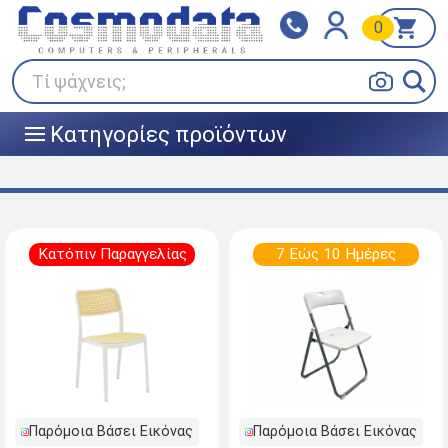
0
Klarna
BOX NOW
Πληρώστε σε 3
24/7 σε όλη την Ελλάδα!
άτοκες δόσεις
Τί ψάχνεις;
Κατηγορίες προϊόντων
|||
Κατόπιν Παραγγελίας
7 Εώς 10 Ημέρες
Παρόμοια Βάσει Εικόνας
Παρόμοια Βάσει Εικόνας