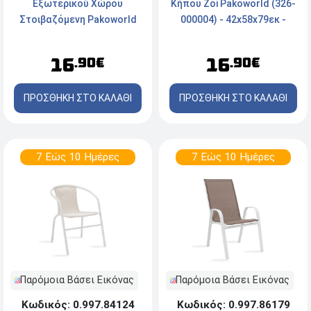
Κήπου Zoi Pakoworld (326-
Εξωτερικού Χώρου
000004) - 42x58x79εκ -
Στοιβαζόμενη Pakoworld
Πράσινο
Zanna PP (40x53x78 εκ.) -
Λευκό
16
16
.90€
.90€
ΠΡΟΣΘΗΚΗ ΣΤΟ ΚΑΛΑΘΙ
ΠΡΟΣΘΗΚΗ ΣΤΟ ΚΑΛΑΘΙ
7 Εώς 10 Ημέρες
7 Εώς 10 Ημέρες
Παρόμοια Βάσει Εικόνας
Παρόμοια Βάσει Εικόνας
Κωδικός: 0.997.84124
Κωδικός: 0.997.86179