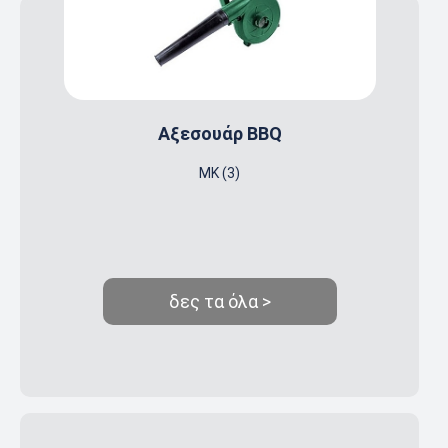
Αξεσουάρ BBQ
MK (3)
δες τα όλα >