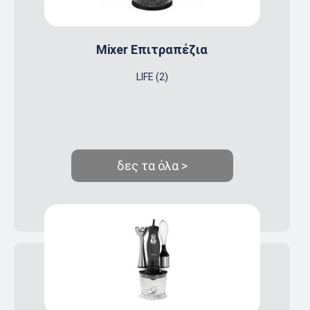
Mixer Επιτραπέζια
LIFE (2)
δες τα όλα >