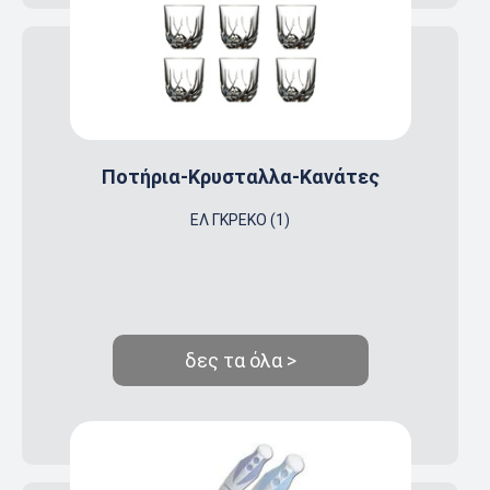
Ποτήρια-Κρυσταλλα-Κανάτες
EΛ ΓKPEKO (1)
δες τα όλα >