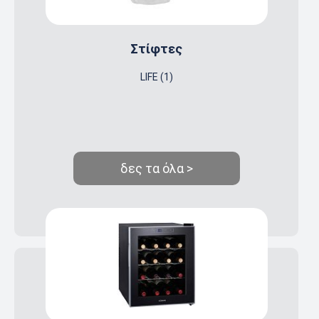
Στίφτες
LIFE (1)
δες τα όλα >