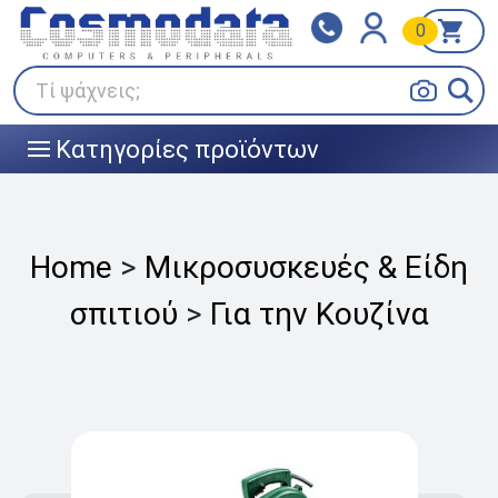
0
Klarna
BOX NOW
Πληρώστε σε 3
24/7 σε όλη την Ελλάδα!
άτοκες δόσεις
Τί ψάχνεις;
Κατηγορίες προϊόντων
|||
Home
>
Μικροσυσκευές & Είδη
σπιτιού
>
Για την Κουζίνα