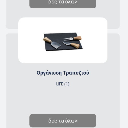
δες τα όλα >
Οργάνωση Τραπεζιού
LIFE (1)
δες τα όλα >