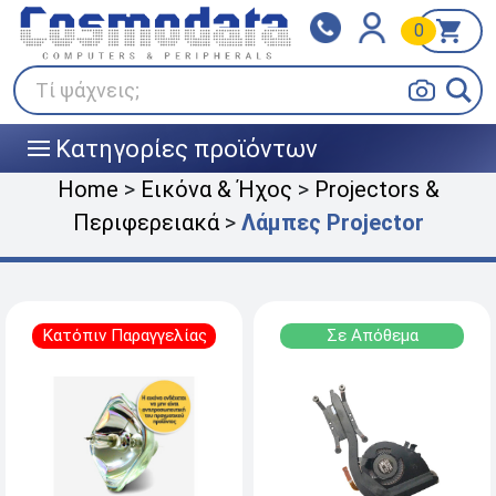
0
Klarna
BOX NOW
Πληρώστε σε 3
24/7 σε όλη την Ελλάδα!
άτοκες δόσεις
Τί ψάχνεις;
Κατηγορίες προϊόντων
|||
Home
>
Εικόνα & Ήχος
>
Projectors &
Περιφερειακά
>
Λάμπες Projector
Κατόπιν Παραγγελίας
Σε Απόθεμα